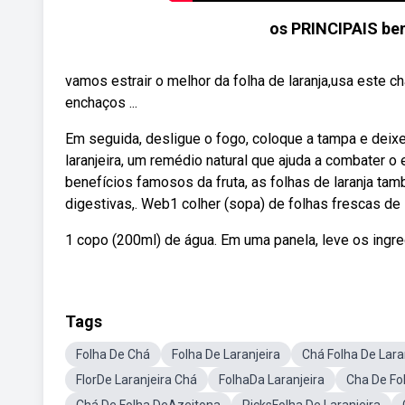
os PRINCIPAIS be
vamos estrair o melhor da folha de laranja,usa este 
enchaços ...
Em seguida, desligue o fogo, coloque a tampa e deix
laranjeira, um remédio natural que ajuda a combater o
benefícios famosos da fruta, as folhas de laranja ta
digestivas,. Web1 colher (sopa) de folhas frescas de l
1 copo (200ml) de água. Em uma panela, leve os ingre
Tags
Folha De Chá
Folha De Laranjeira
Chá Folha De Lara
FlorDe Laranjeira Chá
FolhaDa Laranjeira
Cha De Fo