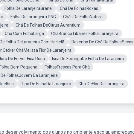
Chá De Folha DeLicha
Folhas De Chá
Chá FolhaNatural
Folha De LaranjeiraGranel
Chá De FolhasRoxas
ra
Folha DeLarangeira PNG
Chás De FolhaNatural
jeira
Chá De Folhas DeCitrus Aurantium
Chá Com FolhaLarga
CháBranco Libanês Folha Laranjeira
De Folha DeLarageira Com Hortelã
Desenho De Chá De FolhasSecas
r Otcker CháMelissa Flor De Laranjeira
ora De Ferver Fica Rosa
Isca De FormigaDe Folha De Laranjeira
Folha Bem Pequena
FolhasFrescas Para Chá
De FolhasJovem Da Laranjeira
Joelhos
Tipo De FolhaDa Laranjeira
Cha DeFlor De Laranjeira
 ao desenvolvimento dos alunos no ambiente escolar, empregan