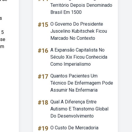
Território Depois Denominado
Brasil Em 1500
es
#15
O Governo Do Presidente
Juscelino Kubitschek Ficou
 5
Marcado No Contexto
 se
im
#16
A Expansão Capitalista No
Século Xix Ficou Conhecida
Como Imperialismo
#17
Quantos Pacientes Um
Técnico De Enfermagem Pode
Assumir Na Enfermaria
#18
Qual A Diferença Entre
Autismo E Transtorno Global
Do Desenvolvimento
#19
O Custo De Mercadoria