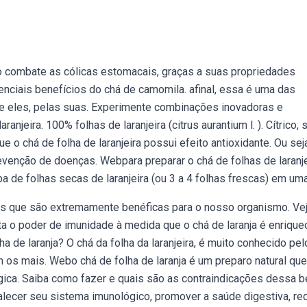
 no combate as cólicas estomacais, graças a suas propriedades
ciais benefícios do chá de camomila. afinal, essa é uma das
re eles, pelas suas. Experimente combinações inovadoras e
anjeira. 100% folhas de laranjeira (citrus aurantium l. ). Cítrico,
 chá de folha de laranjeira possui efeito antioxidante. Ou seja
venção de doenças. Webpara preparar o chá de folhas de laranje
pa de folhas secas de laranjeira (ou 3 a 4 folhas frescas) em uma
es que são extremamente benéficas para o nosso organismo. Ve
ta o poder de imunidade à medida que o chá de laranja é enrique
a de laranja? O chá da folha da laranjeira, é muito conhecido pe
 os mais. Webo chá de folha de laranja é um preparo natural que
ógica. Saiba como fazer e quais são as contraindicações dessa b
alecer seu sistema imunológico, promover a saúde digestiva, re