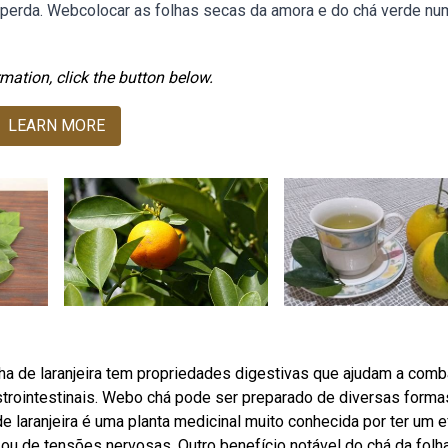
a perda. Webcolocar as folhas secas da amora e do chá verde nu
mation, click the button below.
LEARN MORE
lha de laranjeira tem propriedades digestivas que ajudam a comb
astrointestinais. Webo chá pode ser preparado de diversas forma
laranjeira é uma planta medicinal muito conhecida por ter um e
 ou de tensões nervosas. Outro benefício notável do chá da folh