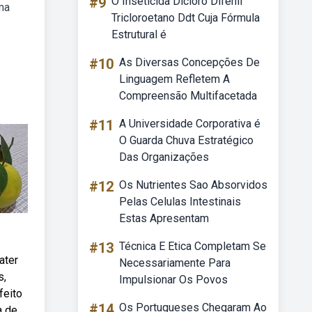
#9
O Inseticida Dicloro Difenil
ma
Tricloroetano Ddt Cuja Fórmula
Estrutural é
#10
As Diversas Concepções De
Linguagem Refletem A
Compreensão Multifacetada
#11
A Universidade Corporativa é
O Guarda Chuva Estratégico
Das Organizações
#12
Os Nutrientes Sao Absorvidos
Pelas Celulas Intestinais
Estas Apresentam
#13
Técnica E Etica Completam Se
ater
Necessariamente Para
s,
Impulsionar Os Povos
feito
#14
Os Portugueses Chegaram Ao
a de