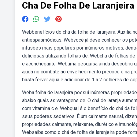
Cha De Folha De Laranjeira
Webbenefícios do chá da folha de laranjeira. Auxilia
antiespasmódicas. Webvocê já deve conhecer os poten
infusões mais populares por inúmeros motivos, dent
deliciosas utilizando folhas de. Webchá de folhas de lar
e aconchegante. Webuma pesquisa ainda descobriu que o
ajuda no combate ao envelhecimento precoce e na pre
basta ferver água e adicionar de 1 a 2 colheres de so
Weba folha de laranjeira possui inúmeras propriedad
abaixo quais as vantagens de. O chá de laranja aumen
com vitamina c e. Webqual é o benefício do chá da folh
seus poderes sedativos. É um calmante natural, dizem
propriedades calmante, relaxante, diurético e imunol
Websaiba como o chá de folha de laranjeira pode fort