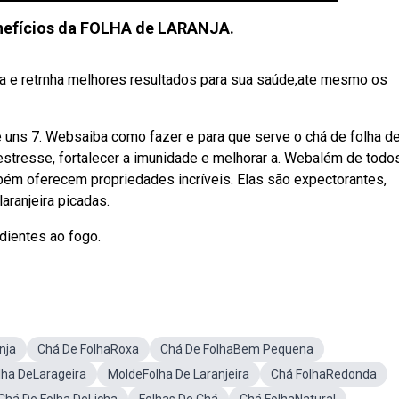
nefícios da FOLHA de LARANJA.
cha e retrnha melhores resultados para sua saúde,ate mesmo os
e uns 7. Websaiba como fazer e para que serve o chá de folha d
 estresse, fortalecer a imunidade e melhorar a. Webalém de todo
mbém oferecem propriedades incríveis. Elas são expectorantes,
aranjeira picadas.
dientes ao fogo.
nja
Chá De FolhaRoxa
Chá De FolhaBem Pequena
lha DeLarageira
MoldeFolha De Laranjeira
Chá FolhaRedonda