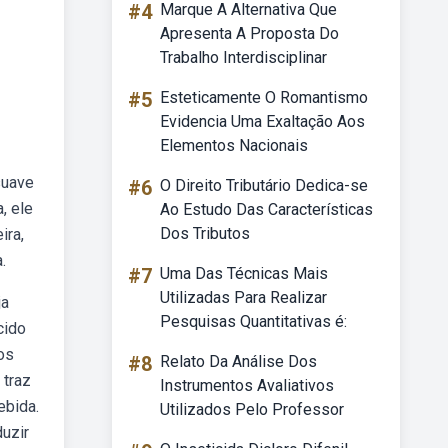
#4
Marque A Alternativa Que
Apresenta A Proposta Do
Trabalho Interdisciplinar
#5
Esteticamente O Romantismo
Evidencia Uma Exaltação Aos
Elementos Nacionais
 suave
#6
O Direito Tributário Dedica-se
, ele
Ao Estudo Das Características
Dos Tributos
ira,
.
#7
Uma Das Técnicas Mais
Utilizadas Para Realizar
ja
Pesquisas Quantitativas é:
cido
los
#8
Relato Da Análise Dos
 traz
Instrumentos Avaliativos
ebida.
Utilizados Pelo Professor
duzir