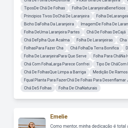
Chá De Folha DeAzeitona
PicksFolha De Laranjeira
TiposDe Chá De Folhas
Folha De LaranjeiraBenefícios
Principios Tivos DoChá De Laranjeira
Folha DeLarangei
Bicho DaFolha Da Laranjeira
ImagemDe Folha De Laran
Folha DeUma Laranjeira Partes
Chá De Folhas DeCajá
Chá DeFplha Que Acalma
Folha De Laranjeiras
Cha 
FolhasPara Fazer Cha
Chá FolhaDa Terra Bonifica
D
Folha De LaranjeiraPara Que Serve
Folha Para CháNa H
Chá Com FolhaLarga Parece Confrei
Tipo De CháCom 
Chá De FolhasQue Limpa a Barriga
Medição De Ramos 
Fqual Planta Para FazerChá De Folhas Para Desenflamar 
Chá De5 Folhas
Folha De ChaNaturais
Emelie
Como mentor, minha dedicação é total