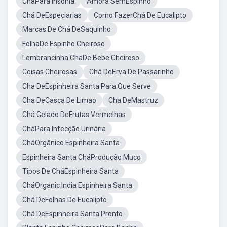
CháPara Insônia
Amora SemEspinho
Chá DeEspeciarias
Como FazerChá De Eucalipto
Marcas De Chá DeSaquinho
FolhaDe Espinho Cheiroso
Lembrancinha ChaDe Bebe Cheiroso
Coisas Cheirosas
Chá DeErva De Passarinho
Cha DeEspinheira Santa Para Que Serve
Cha DeCasca De Limao
Cha DeMastruz
Chá Gelado DeFrutas Vermelhas
CháPara Infecção Urinária
CháOrgânico Espinheira Santa
Espinheira Santa CháProdução Muco
Tipos De CháEspinheira Santa
CháOrganic India Espinheira Santa
Chá DeFolhas De Eucalipto
Chá DeEspinheira Santa Pronto