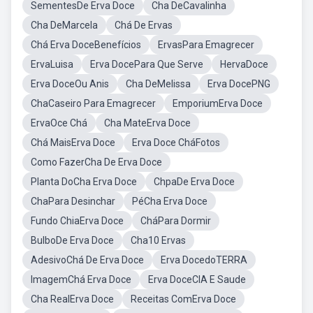
SementesDe Erva Doce
Cha DeCavalinha
Cha DeMarcela
Chá De Ervas
Chá Erva DoceBenefícios
ErvasPara Emagrecer
ErvaLuisa
Erva DocePara Que Serve
HervaDoce
Erva DoceOu Anis
Cha DeMelissa
Erva DocePNG
ChaCaseiro Para Emagrecer
EmporiumErva Doce
ErvaOce Chá
Cha MateErva Doce
Chá MaisErva Doce
Erva Doce CháFotos
Como FazerCha De Erva Doce
Planta DoCha Erva Doce
ChpaDe Erva Doce
ChaPara Desinchar
PéCha Erva Doce
Fundo ChiaErva Doce
CháPara Dormir
BulboDe Erva Doce
Cha10 Ervas
AdesivoChá De Erva Doce
Erva DocedoTERRA
ImagemChá Erva Doce
Erva DoceCIA E Saude
Cha RealErva Doce
Receitas ComErva Doce