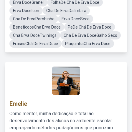
Erva DoceGranel
FolhaDe Chá De Erva Doce
Erva DoceIcon
Cha De ErvaDa Imbira
Cha De ErvaPombinha
Erva DoceSeca
BeneficoosCha Erva Doce
PeDe Chá De Erva Doce
Cha Erva DoceTwinings
Cha De Erva DoceGalho Seco
FrasesChá De Erva Doce
PlaquinhaChá Erva Doce
Emelie
Como mentor, minha dedicação é total ao
desenvolvimento dos alunos no ambiente escolar,
empregando métodos pedagógicos que priorizam