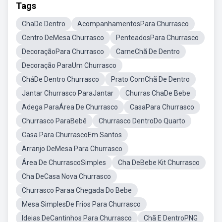
Tags
ChaDe Dentro
AcompanhamentosPara Churrasco
Centro DeMesa Churrasco
PenteadosPara Churrasco
DecoraçãoPara Churrasco
CarneChã De Dentro
Decoração ParaUm Churrasco
CháDe Dentro Churrasco
Prato ComChã De Dentro
Jantar Churrasco ParaJantar
Churras ChaDe Bebe
Adega ParaÁrea De Churrasco
CasaPara Churrasco
Churrasco ParaBebê
Churrasco DentroDo Quarto
Casa Para ChurrascoEm Santos
Arranjo DeMesa Para Churrasco
Área De ChurrascoSimples
Cha DeBebe Kit Churrasco
Cha DeCasa Nova Churrasco
Churrasco Paraa Chegada Do Bebe
Mesa SimplesDe Frios Para Churrasco
Ideias DeCantinhos Para Churrasco
Chã E DentroPNG