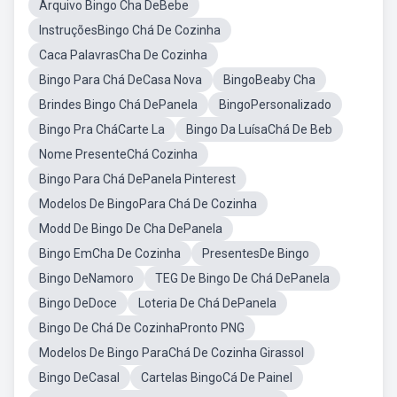
Arquivo Bingo Cha DeBebe
InstruçõesBingo Chá De Cozinha
Caca PalavrasCha De Cozinha
Bingo Para Chá DeCasa Nova
BingoBeaby Cha
Brindes Bingo Chá DePanela
BingoPersonalizado
Bingo Pra CháCarte La
Bingo Da LuísaChá De Beb
Nome PresenteChá Cozinha
Bingo Para Chá DePanela Pinterest
Modelos De BingoPara Chá De Cozinha
Modd De Bingo De Cha DePanela
Bingo EmCha De Cozinha
PresentesDe Bingo
Bingo DeNamoro
TEG De Bingo De Chá DePanela
Bingo DeDoce
Loteria De Chá DePanela
Bingo De Chá De CozinhaPronto PNG
Modelos De Bingo ParaChá De Cozinha Girassol
Bingo DeCasal
Cartelas BingoCá De Painel