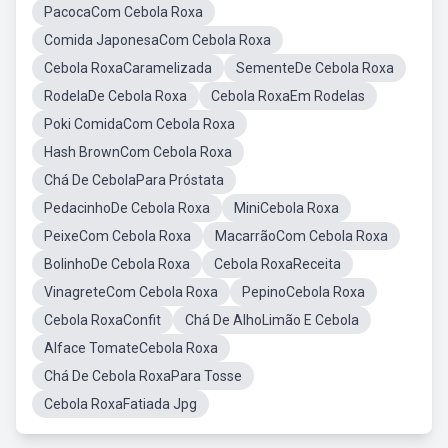
PacocaCom Cebola Roxa
Comida JaponesaCom Cebola Roxa
Cebola RoxaCaramelizada
SementeDe Cebola Roxa
RodelaDe Cebola Roxa
Cebola RoxaEm Rodelas
Poki ComidaCom Cebola Roxa
Hash BrownCom Cebola Roxa
Chá De CebolaPara Próstata
PedacinhoDe Cebola Roxa
MiniCebola Roxa
PeixeCom Cebola Roxa
MacarrãoCom Cebola Roxa
BolinhoDe Cebola Roxa
Cebola RoxaReceita
VinagreteCom Cebola Roxa
PepinoCebola Roxa
Cebola RoxaConfit
Chá De AlhoLimão E Cebola
Alface TomateCebola Roxa
Chá De Cebola RoxaPara Tosse
Cebola RoxaFatiada Jpg