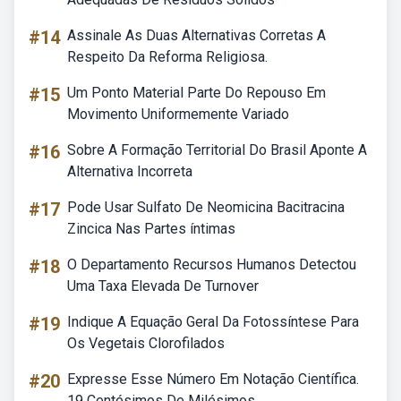
#14
Assinale As Duas Alternativas Corretas A
Respeito Da Reforma Religiosa.
#15
Um Ponto Material Parte Do Repouso Em
Movimento Uniformemente Variado
#16
Sobre A Formação Territorial Do Brasil Aponte A
Alternativa Incorreta
#17
Pode Usar Sulfato De Neomicina Bacitracina
Zincica Nas Partes íntimas
#18
O Departamento Recursos Humanos Detectou
Uma Taxa Elevada De Turnover
#19
Indique A Equação Geral Da Fotossíntese Para
Os Vegetais Clorofilados
#20
Expresse Esse Número Em Notação Científica.
19 Centésimos De Milésimos