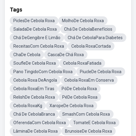
Tags
PiclesDe Cebola Roxa
MolhoDe Cebola Roxa
SaladaDe Cebola Roxa
Chá De CebolaBenefícios
Chá DeGengibre E Limão
Chá De CebolaPara Diabetes
ReceitasCom Cebola Roxa
Cebola RoxaCortada
ChaDe Cebola
CascaDe Chá Roxa
SoufleDe Cebola Roxa
Cebola RoxaFatiada
Pano TingidoCom Cebola Roxa
PiucleDe Cebola Roxa
Cebola Roxa DeAngola
Cebola RoxaEm Conserva
Cebola RoxaEm Tiras
PóDe Cebola Roxa
RelishDe Cebola Roxa
PéDe Cebola Roxa
Cebola RoxaKg
XaropeDe Cebola Roxa
Chá De CebolaBranca
SmashCom Cebola Roxa
OferendaCom Cebola Roxa
TomateE Cebola Roxa
LâminaDe Cebola Roxa
BrunoiseDe Cebola Roxa