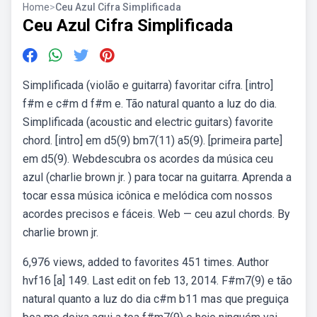
Home
>
Ceu Azul Cifra Simplificada
Ceu Azul Cifra Simplificada
Simplificada (violão e guitarra) favoritar cifra. [intro]
f#m e c#m d f#m e. Tão natural quanto a luz do dia.
Simplificada (acoustic and electric guitars) favorite
chord. [intro] em d5(9) bm7(11) a5(9). [primeira parte]
em d5(9). Webdescubra os acordes da música ceu
azul (charlie brown jr. ) para tocar na guitarra. Aprenda a
tocar essa música icônica e melódica com nossos
acordes precisos e fáceis. Web — ceu azul chords. By
charlie brown jr.
6,976 views, added to favorites 451 times. Author
hvf16 [a] 149. Last edit on feb 13, 2014. F#m7(9) e tão
natural quanto a luz do dia c#m b11 mas que preguiça