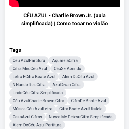
CÉU AZUL - Charlie Brown Jr. (aula
simplificada) | Como tocar no violão
Tags
Céu AzulPartitura
AquarelaCifra
Cifra MeuCéu Azul
CéuSE Abrindo
Letra ECifra Boate Azul
Além DoCéu Azul
N Nando ReisCifra
AzulDivan Cifra
LindoCéu Cifra Simplificada
Céu AzulCharlie Brown Cifra
CifraDe Boate Azul
Música Céu AzulLetra
Cifra Boate AzulUkulele
CasaAzul Cifras
Nunca Me DeixouCifra Simplificada
Alem DoCéu Azul Partitura