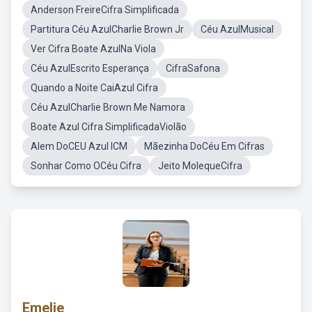
Anderson FreireCifra Simplificada
Partitura Céu AzulCharlie Brown Jr
Céu AzulMusical
Ver Cifra Boate AzulNa Viola
Céu AzulEscrito Esperança
CifraSafona
Quando a Noite CaiAzul Cifra
Céu AzulCharlie Brown Me Namora
Boate Azul Cifra SimplificadaViolão
Alem DoCEU Azul ICM
Mãezinha DoCéu Em Cifras
Sonhar Como OCéu Cifra
Jeito MolequeCifra
Emelie