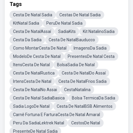
Tags
Cesta De Natal Sadia
Cestas De Natal Sadia
KitNatal Sadia
PeruDe Natal Sadia
Cesta De NatalAssaí
SadiaKits
Kit NatalinoSadia
Cesta Da Sadia
Cesta De NatalBauducco
Como MontarCesta De Natal
ImagensDa Sadia
ModeloDe Cesta De Natal
PresentesDe Natal Cesta
ItensCesta De Natal
BolsaSadia De Natal
Cesta De NatalRustica
Cesta De NatalDo Assaí
IrtensCesta De Natal
Cesta De NatalFrios Sadia
Cesta De NatalNo Assai
CestaNatalina
Cesta De Natal SadiaBasica
Bolsa TermicaDa Sadia
Sadia LogoDe Natal
Cesta De NatalBSB Alimentos
Carnê Fortuna E FarturaCesta De Natal Amaral
Peru Da SadiaLektrek Natal
CestosDe Natal
PresenteDe Natal Sadia