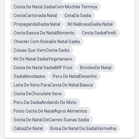
Cesta De Natal SadiaCom Mochila Termica
CestaCartonada Natal
CetaDa Sadia
PropagandaSadia Natal
Kit NaBrasaSadia Natal
Cesta Basica De NatalAlimento
Cesta SadiaPirelli
Chester Com BolsaDe Natal Sadia
Coisas Que VemCesta Sadia
Kit De Natal SadiaVegetariano
Cesta De Natal SadiaBRF Frios
BrindesDe Natal
SadiaNovidades
Peru De NatalDesenho
Lista De Itens ParaCesta De Natal Basica
Cesta DeChocolate Itens
Peru Da SadiaAndando De Moto
Fotos Cesta De NatalAgros Alimentos
Sexta De Natal DeCarnes Suinas Sadia
CabazDe Natal
Bolsa De Natal Da SadiaVermelha