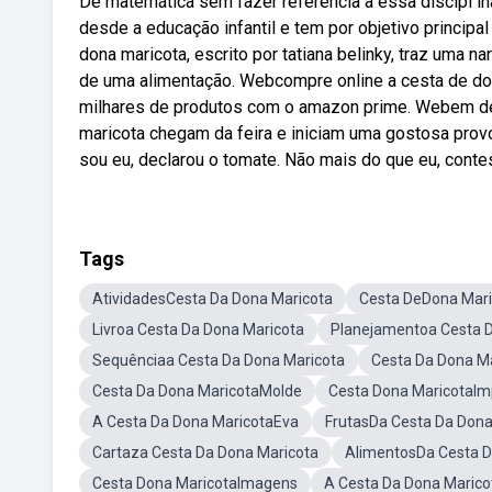
De matemática sem fazer referência a essa discipl ina
desde a educação infantil e tem por objetivo principa
dona maricota, escrito por tatiana belinky, traz uma na
de uma alimentação. Webcompre online a cesta de dona
milhares de produtos com o amazon prime. Webem de
maricota chegam da feira e iniciam uma gostosa prov
sou eu, declarou o tomate. Não mais do que eu, conte
Tags
AtividadesCesta Da Dona Maricota
Cesta DeDona Mari
Livroa Cesta Da Dona Maricota
Planejamentoa Cesta D
Sequênciaa Cesta Da Dona Maricota
Cesta Da Dona Ma
Cesta Da Dona MaricotaMolde
Cesta Dona MaricotaIm
A Cesta Da Dona MaricotaEva
FrutasDa Cesta Da Dona
Cartaza Cesta Da Dona Maricota
AlimentosDa Cesta D
Cesta Dona MaricotaImagens
A Cesta Da Dona Maric