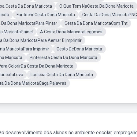
roa Cesta Da Dona Maricota
O Que Tem NaCesta Da Dona Maricota
icota
FantocheCesta Dona Maricota
Cesta Da Dona MaricotaPNG
a Da Dona MaricotaPara Pintar
Cesta Da Dona MaricotaCom Tnt
a MaricotaPainel
A Cesta Dona MaricotaLegumes
a Da Dona MaricotaPara Aemar E Imprimir
ona MaricotaPara Imprimir
Cesto DeDona Maricota
na Maricota
Pinteresta Cesta Da Dona Maricota
ara ColorirDa Cesta Da Dona Maricota
aricotaLuva
Ludicoa Cesta Da Dona Maricota
ta Da Dona MaricotaCaça Palavras
 ao desenvolvimento dos alunos no ambiente escolar, empregan