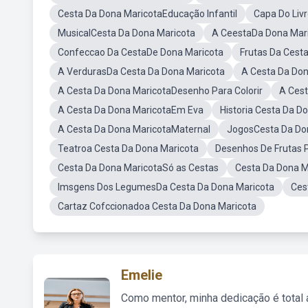
Cesta Da Dona MaricotaEducação Infantil
Capa Do Liv
MusicalCesta Da Dona Maricota
A CeestaDa Dona Mar
Confeccao Da CestaDe Dona Maricota
Frutas Da Cest
A VerdurasDa Cesta Da Dona Maricota
A Cesta Da Don
A Cesta Da Dona MaricotaDesenho Para Colorir
A Cest
A Cesta Da Dona MaricotaEm Eva
Historia Cesta Da D
A Cesta Da Dona MaricotaMaternal
JogosCesta Da Do
Teatroa Cesta Da Dona Maricota
Desenhos De Frutas P
Cesta Da Dona MaricotaSó as Cestas
Cesta Da Dona M
Imsgens Dos LegumesDa Cesta Da Dona Maricota
Ces
Cartaz Cofccionadoa Cesta Da Dona Maricota
Emelie
Como mentor, minha dedicação é total