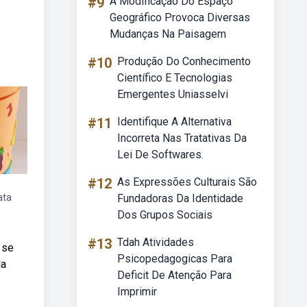
#9
A Modificação Do Espaço
Geográfico Provoca Diversas
Mudanças Na Paisagem
#10
Produção Do Conhecimento
Científico E Tecnologias
Emergentes Uniasselvi
#11
Identifique A Alternativa
Incorreta Nas Tratativas Da
Lei De Softwares.
#12
As Expressões Culturais São
ata
Fundadoras Da Identidade
Dos Grupos Sociais
#13
Tdah Atividades
 se
Psicopedagogicas Para
da
Deficit De Atenção Para
Imprimir