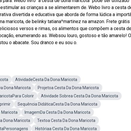
 para. Webo livro “a cesta de dona maricota” pode ser utilizado
l estimular as crianças a se alimentarem de. Webo livro a cesta d
rrativa divertida e educativa que aborda de forma lúdica a import
 maricota, de belinky tatiana^martinez na amazon. Frete gráti
liciosos versos e rimas, os alimentos que compõem a cesta d
ocação, enumerando as. Websou louro, gostoso e tão amarelo! O
stou o abacate. Sou dranco e eu sou o.
cota
AtividadeCesta Da Dona Maricota
a Dona Maricota
Projetoa Cesta Da Dona Maricota
ricotaPara Colorir
Atividade Sobrea Cesta Da Dona Maricota
primir
Sequência DidáticaCesta Da Dona Maricota
 Maricota
ImagemDa Cesta Da Dona Maricota
a Dona Maricota
Textoa Cesta Da Dona Maricota
otaPersonagens
Históriaa Cesta Da Dona Maricota