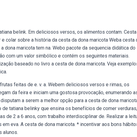
 tatiana belink. Em deliciosos versos, os alimentos contam. Cesta
ar e colar sobre a história da cesta da dona maricota Weba cesta
a dona maricota tem na. Webo pacote da sequencia didática do 
ção com um valor simbólico e contém os seguintes materiais.
ização baseado no livro a cesta de dona maricota. Veja exemplo
ica.
rutas feitas de e. v. a. Webem deliciosos versos e rimas, os
gam da feira e iniciam uma gostosa provocação, enumerando as
 disputam a serem a melhor opção para a cesta de dona maricota
 de tatiana belinky que ensina os benefícios de comer verduras
s de 2 a 6 anos, com trabalho interdisciplinar de. Realizar a leit
s em eva. A cesta de dona maricota. * incentivar aos bons hábito
s alunos.