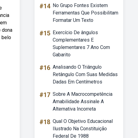
#14
No Grupo Fontes Existem
e
Ferramentas Que Possibilitam
ância
Formatar Um Texto
s em
e dona
#15
Exercício De ângulos
 belo
Complementares E
Suplementares 7 Ano Com
Gabarito
#16
Analisando O Triângulo
Retângulo Com Suas Medidas
Dadas Em Centímetros
#17
Sobre A Macrocompetência
Amabilidade Assinale A
Alternativa Incorreta
#18
Qual O Objetivo Educacional
Ilustrado Na Constituição
Federal De 1988