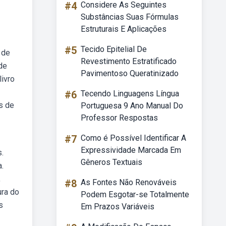
#4
Considere As Seguintes
Substâncias Suas Fórmulas
Estruturais E Aplicações
#5
Tecido Epitelial De
 de
Revestimento Estratificado
 de
Pavimentoso Queratinizado
livro
#6
Tecendo Linguagens Língua
s de
Portuguesa 9 Ano Manual Do
Professor Respostas
#7
Como é Possível Identificar A
Expressividade Marcada Em
.
Gêneros Textuais
.
,
#8
As Fontes Não Renováveis
ura do
Podem Esgotar-se Totalmente
s
Em Prazos Variáveis