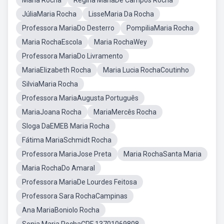
Maria Rocha
Regina MariaDe Campos Rocha
JúliaMaria Rocha
LisseMaria Da Rocha
Professora MariaDo Desterro
PompiliaMaria Rocha
Maria RochaEscola
Maria RochaWey
Professora MariaDo Livramento
MariaElizabeth Rocha
Maria Lucia RochaCoutinho
SilviaMaria Rocha
Professora MariaAugusta Português
MariaJoana Rocha
MariaMercês Rocha
Sloga DaEMEB Maria Rocha
Fátima MariaSchmidt Rocha
Professora MariaJose Preta
Maria RochaSanta Maria
Maria RochaDo Amaral
Professora MariaDe Lourdes Feitosa
Professora Sara RochaCampinas
Ana MariaBoniolo Rocha