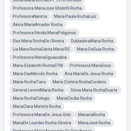
Sonia Maria RochaCPF 13701069808
Professora MariaJose Ghidetti Rocha
ProfessoraNarima
Maria Paula RochaLuiz
Akiria MariaAmador Rocha
Professora Rérida MariaPoligonos
Else Maria RochaDe Oliveira
DubladoraMaria Rocha
Lia Mara RochaSanta Maria RS
Maria DaGuia Rocha
Professora MariaSguassabia
Maria Elizabeth RochaSTM
Professora MariaGoss
Maria DasMercês Rocha
Ana MariaDe Jesus Rocha
Maria RochaTiara
Maria Cristina RochaCordeiro
General LeonelMaria Rocha
Sônia Maria RochaDuarte
Maria RochaColegio
MariaCecília Rocha
MariaClara Martin's Rocha
Professora MariaDe Jesus Grilo
MarianaRocha
MariaDe Lourdes Rocha Silveira
MariaJosé Rocha