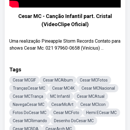
Cesar MC - Canção Infantil part. Cristal
(VideoClipe Oficial)
Uma realização Pineapple Storm Records Contato para
shows Cesar Mc: 021 97960-0658 (Vinícius) ...
Tags
Cesar MCGIF
Cesar MCAlbum
Cesar MCFotos
TrançasCesar MC
Cesar MC4K
Cesar MCNacional
Cesar MCTrança
MC Infantil
Cesar MCAtual
NavegaCesar MC
CesarMcArt
Cesar MCIcon
Fotos DoCesar MC
Cesar MCFoto
Hemi ECesar MC
Cesar MCRimando
Desenho DoCesar MC
Cesar MCBDA
CesarArch MC