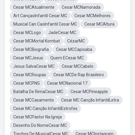
Cesar MCAtualmente
Cesar MCNamorada
Art CançaoInfantil Cesar MC
Cesar MCMelhores
Musical Can CaoInfantil Cesar MC
Cesar MCAltura
Cesar MCLogo
JadeCesar MC
Cesar MCMortal Kombat
CézarMC
Cesar MCBiografia
Cesar MCCapixaba
Cesar MCJesus
Quem ECesar MC
Jesus SalvaCesar MC
Cesar MCCabelo
Cesar MCRoupas
Cesar MCDe Rap Brasileiro
Cesar MCPNG
Cesar MCNacional 17
Batalha De RimaCesar MC
Cesar MCPineapple
Cesar MCCasamento
Cesar MC Canção InfantilLetra
Cesar MC Canção InfantilEstrofes
Cesar MCPastor Na Igreja
Desenho Do NomeCesar MC
Trechos De MusicalCesar MC
Cesar MCInstagram