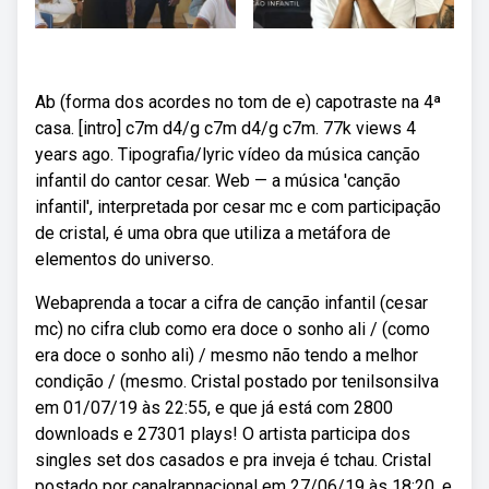
Ab (forma dos acordes no tom de e) capotraste na 4ª
casa. [intro] c7m d4/g c7m d4/g c7m. 77k views 4
years ago. Tipografia/lyric vídeo da música canção
infantil do cantor cesar. Web — a música 'canção
infantil', interpretada por cesar mc e com participação
de cristal, é uma obra que utiliza a metáfora de
elementos do universo.
Webaprenda a tocar a cifra de canção infantil (cesar
mc) no cifra club como era doce o sonho ali / (como
era doce o sonho ali) / mesmo não tendo a melhor
condição / (mesmo. Cristal postado por tenilsonsilva
em 01/07/19 às 22:55, e que já está com 2800
downloads e 27301 plays! O artista participa dos
singles set dos casados e pra inveja é tchau. Cristal
postado por canalrapnacional em 27/06/19 às 18:20, e