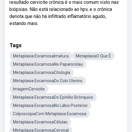
resultado cervicite crônica é o mais comum visto nas
biópsias. Não está relacionado ao hpv, e o crônica
denota que não há infiltrado inflamatório agudo,
estando mais.
Tags
Metaplasia EscamosaImatura
MetaplasiaO Que É
Metaplasia EscamosaNo Papanicolau
Metaplasia EscamosaCitología
Metaplasia EscamosaDo Colo Uterino
ImagemCervicite
Metaplasia EscamosaDo Epitélio Brônquico
Metaplasia EscamosaNo Lábio Posterior
ColposcopiaCom Metaplasia Escamosa
Metaplasia EscamosaCélulas
Metaplasia EscamosaCervical