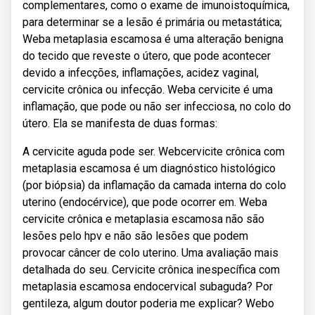
complementares, como o exame de imunoistoquímica,
para determinar se a lesão é primária ou metastática;
Weba metaplasia escamosa é uma alteração benigna
do tecido que reveste o útero, que pode acontecer
devido a infecções, inflamações, acidez vaginal,
cervicite crônica ou infecção. Weba cervicite é uma
inflamação, que pode ou não ser infecciosa, no colo do
útero. Ela se manifesta de duas formas:
A cervicite aguda pode ser. Webcervicite crônica com
metaplasia escamosa é um diagnóstico histológico
(por biópsia) da inflamação da camada interna do colo
uterino (endocérvice), que pode ocorrer em. Weba
cervicite crônica e metaplasia escamosa não são
lesões pelo hpv e não são lesões que podem
provocar câncer de colo uterino. Uma avaliação mais
detalhada do seu. Cervicite crônica inespecífica com
metaplasia escamosa endocervical subaguda? Por
gentileza, algum doutor poderia me explicar? Webo