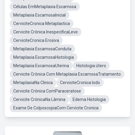
Células EmMetaplasia Escamosa
Metaplasia EscamosaInicial
CerviciteCronica Metaplastica
Cervicite Crônica InespecíficaLeve
CerviciteCronica Erosiva
Metaplasia EscamosaConduta
Metaplasia EscamosaHistologia
Metaplasia EscamosaUterina
Histologia útero
Cervicite Crônica Com Metaplasia EscamosaTratamento
MetaplasiaNa Clinica
CerviciteCronica Iodo
Cervicite Crônica ComParaceratose
Cervicite CrônicaNa Lâmina
Edema Histologia
Exame De ColposcopiaCom Cervicite Cronica