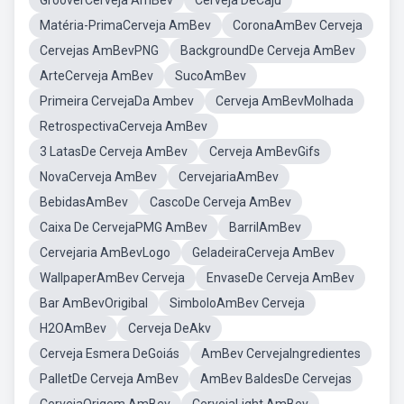
GrooverCerveja AmBev
Cerveja DeCaju
Matéria-PrimaCerveja AmBev
CoronaAmBev Cerveja
Cervejas AmBevPNG
BackgroundDe Cerveja AmBev
ArteCerveja AmBev
SucoAmBev
Primeira CervejaDa Ambev
Cerveja AmBevMolhada
RetrospectivaCerveja AmBev
3 LatasDe Cerveja AmBev
Cerveja AmBevGifs
NovaCerveja AmBev
CervejariaAmBev
BebidasAmBev
CascoDe Cerveja AmBev
Caixa De CervejaPMG AmBev
BarrilAmBev
Cervejaria AmBevLogo
GeladeiraCerveja AmBev
WallpaperAmBev Cerveja
EnvaseDe Cerveja AmBev
Bar AmBevOrigibal
SimboloAmBev Cerveja
H2OAmBev
Cerveja DeAkv
Cerveja Esmera DeGoiás
AmBev CervejaIngredientes
PalletDe Cerveja AmBev
AmBev BaldesDe Cervejas