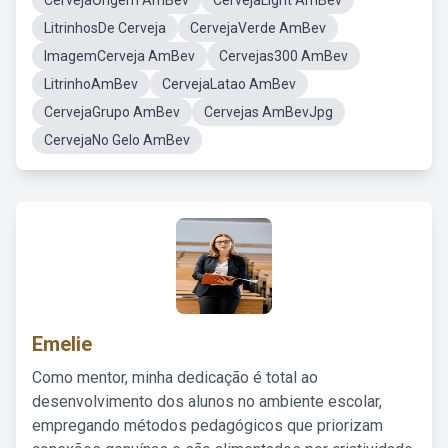
CervejaOrigem AmBev
CervejaLight AmBev
LitrinhosDe Cerveja
CervejaVerde AmBev
ImagemCerveja AmBev
Cervejas300 AmBev
LitrinhoAmBev
CervejaLatao AmBev
CervejaGrupo AmBev
Cervejas AmBevJpg
CervejaNo Gelo AmBev
Emelie
Como mentor, minha dedicação é total ao
desenvolvimento dos alunos no ambiente escolar,
empregando métodos pedagógicos que priorizam