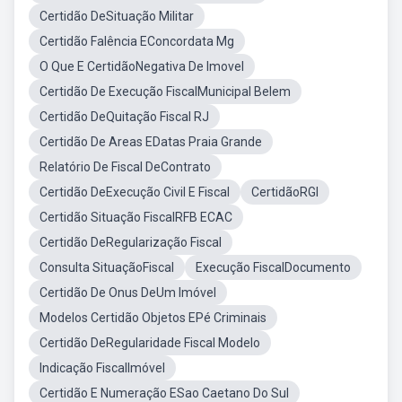
Certidão DeSituação Militar
Certidão Falência EConcordata Mg
O Que E CertidãoNegativa De Imovel
Certidão De Execução FiscalMunicipal Belem
Certidão DeQuitação Fiscal RJ
Certidão De Areas EDatas Praia Grande
Relatório De Fiscal DeContrato
Certidão DeExecução Civil E Fiscal
CertidãoRGI
Certidão Situação FiscalRFB ECAC
Certidão DeRegularização Fiscal
Consulta SituaçãoFiscal
Execução FiscalDocumento
Certidão De Onus DeUm Imóvel
Modelos Certidão Objetos EPé Criminais
Certidão DeRegularidade Fiscal Modelo
Indicação FiscalImóvel
Certidão E Numeração ESao Caetano Do Sul