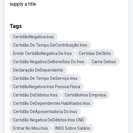
supply a title.
Tags
CertidãoNegativa Inss
Certidão De Tempo DeContribuição Inss
Emitir CertidãoNegativa De Inss
Certidao DeObito
Certidão Negativa DeBeneficio Do Inss
Carne DeInss
Declaração DeDependente
Certidão De Tempo DeServiço Inss
CertidãoNegativa Inss Pessoa Física
Certidão DeDébitos Inss
CertidãoInss Empresa
Certidão DeDependentes Habilitados Inss
Certidão DeAposentadoria Do Inss
Certidão Negativa DeDébitos Inss CND
Entrar No Meu Inss
INSS Sobre Salário