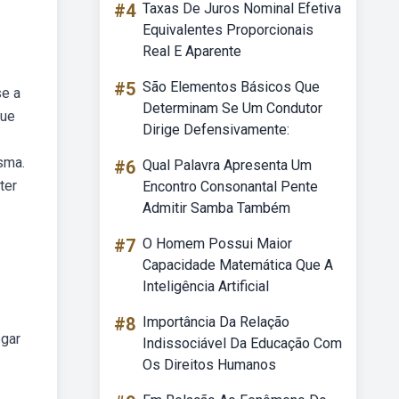
#4
Taxas De Juros Nominal Efetiva
Equivalentes Proporcionais
Real E Aparente
#5
São Elementos Básicos Que
se a
Determinam Se Um Condutor
que
Dirige Defensivamente:
sma.
#6
Qual Palavra Apresenta Um
ter
Encontro Consonantal Pente
Admitir Samba Também
#7
O Homem Possui Maior
Capacidade Matemática Que A
Inteligência Artificial
#8
Importância Da Relação
egar
Indissociável Da Educação Com
Os Direitos Humanos