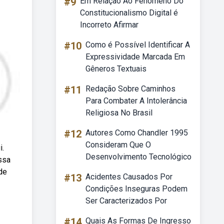
#9
Em Relação Ao Fenômeno Do
Constitucionalismo Digital é
Incorreto Afirmar
#10
Como é Possível Identificar A
Expressividade Marcada Em
Gêneros Textuais
#11
Redação Sobre Caminhos
Para Combater A Intolerância
Religiosa No Brasil
#12
Autores Como Chandler 1995
Consideram Que O
i.
Desenvolvimento Tecnológico
ssa
de
#13
Acidentes Causados Por
Condições Inseguras Podem
Ser Caracterizados Por
#14
Quais As Formas De Ingresso