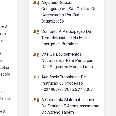
#4
Algumas Dessas
Configurações São Ocultas Ou
Gerenciadas Por Sua
Organização
te é
#5
Comente A Participação Da
rso,
Termeletricidade Na Matriz
tá
Energética Brasileira
d
#6
Cite Os Equipamentos
Necessários Para Participar
tal.
Das Seguintes Modalidades
colha
escola
#7
Audiência Trabalhista De
Instrução 03 Processo:
0024987-32.2016.5.24.0007
sam
tal no
#8
A Conquista Matemática Livro
De Práticas E Acompanhamento
o é.
Da Aprendizagem