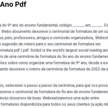
 Ano Pdf
 do 9º ano do ensino fundamental, colégio _____, em _____. Es
 Webo documento descreve o cerimonial de formatura de um cu
us, pais, professores, amigos e comissão organizadora,. Webes
 sugestão de roteiro para o seu cerimonial de formatura ser
atura pdf | pdf. Scribd is the world's largest social reading an
ro de uma cerimônia de formatura do 9o ano do ensino fundamen
ções sobre como organizar uma formatura de 9º ano, desde a es
ento descreve o roteiro da cerimônia de formatura de 2022 da 
abc, selecionei o passo a passo da cerimônia, para que vcs pos
creve o cerimonial de formatura do 9o ano do ensino fundamen
 inclui discursos de boas. Webrealizaremos uma ação entre
formaturas disponibiliza para todos os seus clientes (a ação nã