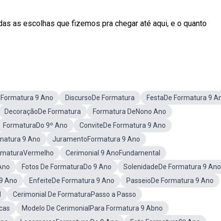
as as escolhas que fizemos pra chegar até aqui, e o quanto
sFormatura 9 Ano
DiscursoDe Formatura
FestaDe Formatura 9 A
DecoraçãoDe Formatura
Formatura DeNono Ano
FormaturaDo 9º Ano
ConviteDe Formatura 9 Ano
matura 9 Ano
JuramentoFormatura 9 Ano
ormaturaVermelho
Cerimonial 9 AnoFundamental
Ano
Fotos De FormaturaDo 9 Ano
SolenidadeDe Formatura 9 Ano
9 Ano
EnfeiteDe Formatura 9 Ano
PasseioDe Formatura 9 Ano
l
Cerimonial De FormaturaPasso a Passo
cas
Modelo De CerimonialPara Formatura 9 Abno