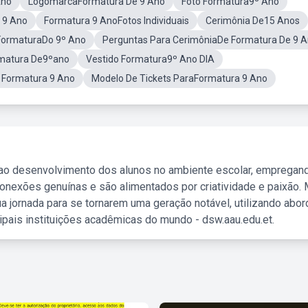
Ano
LogomarcaFormatura De 9 Ano
Foto Formatura9º Ano
 9 Ano
Formatura 9 AnoFotos Individuais
Cerimônia De15 Anos
FormaturaDo 9º Ano
Perguntas Para CerimôniaDe Formatura De 9 
rmatura De9ºano
Vestido Formatura9º Ano DIA
 Formatura 9 Ano
Modelo De Tickets ParaFormatura 9 Ano
 ao desenvolvimento dos alunos no ambiente escolar, empregan
nexões genuínas e são alimentados por criatividade e paixão. 
a jornada para se tornarem uma geração notável, utilizando abo
ipais instituições acadêmicas do mundo - dsw.aau.edu.et.