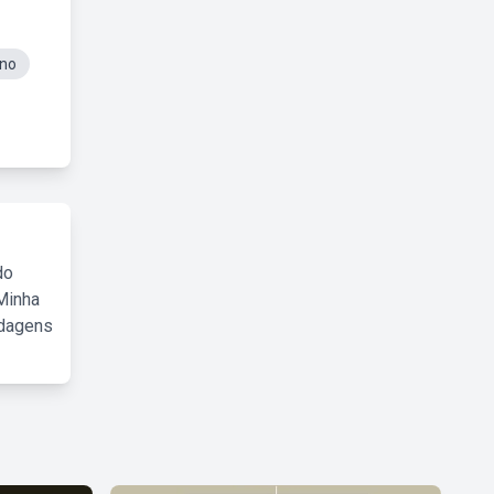
Ano
do
Minha
rdagens