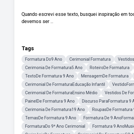
Quando escrevi esse texto, busquei inspiração em tod
devemos ser ...
Tags
Formatura Do9 Ano
Cerimonial Formatura
Vestido
Cerimonia De Formatura5 Ano
RoteiroDe Formatura
TextoDe Formatura 9 Ano
MensagemDe Formatura
Cerimonial De FormaturaEducação Infantil
VestidoFor
Cerimonial De FormaturaEnsino Médio
Vestidos De F
PainelDe Formatura 9 Ano
Discurso ParaFormatura 9 
Cerimonia De Formatura19 Ano
RoupasDe Formatura 
TemasDe Formatura 9 Ano
Formatura De 9 AnoForma
FormaturaDo 9ª Ano Cerimonial
Formatura 9 AnoMusi