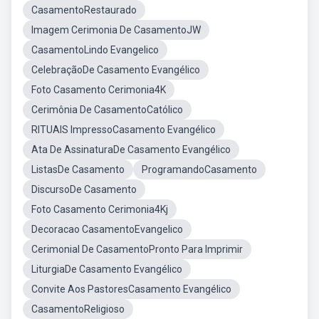
CasamentoRestaurado
Imagem Cerimonia De CasamentoJW
CasamentoLindo Evangelico
CelebraçãoDe Casamento Evangélico
Foto Casamento Cerimonia4K
Cerimônia De CasamentoCatólico
RITUAIS ImpressoCasamento Evangélico
Ata De AssinaturaDe Casamento Evangélico
ListasDe Casamento
ProgramandoCasamento
DiscursoDe Casamento
Foto Casamento Cerimonia4Kj
Decoracao CasamentoEvangelico
Cerimonial De CasamentoPronto Para Imprimir
LiturgiaDe Casamento Evangélico
Convite Aos PastoresCasamento Evangélico
CasamentoReligioso