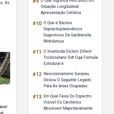
#9
O Que Significa Feto único Em
so. As
Situação Longitudinal
Apresentação Cefálica
#10
O Que é Bacilos
Supracitoplasmáticos
Sugestivos De Gardnerella
Mobiluncus
#11
O Inseticida Dicloro Difenil
Tricloroetano Ddt Cuja Fórmula
Estrutural é
#12
Neocolonialismo Europeu
Deixou O Seguinte Legado
Para As áreas Ocupadas:
#13
Em Qual Faixa Do Espectro
Visível Os Carotenos
ável
Absorvem Majoritariamente
ir