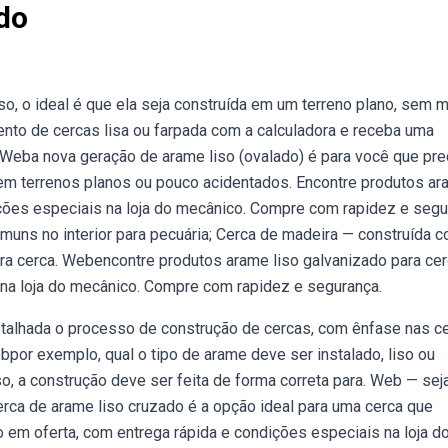
do
so, o ideal é que ela seja construída em um terreno plano, sem 
to de cercas lisa ou farpada com a calculadora e receba uma
 Weba nova geração de arame liso (ovalado) é para você que pre
 em terrenos planos ou pouco acidentados. Encontre produtos a
ições especiais na loja do mecânico. Compre com rapidez e segu
uns no interior para pecuária; Cerca de madeira — construída 
para cerca. Webencontre produtos arame liso galvanizado para ce
 na loja do mecânico. Compre com rapidez e segurança.
talhada o processo de construção de cercas, com ênfase nas c
por exemplo, qual o tipo de arame deve ser instalado, liso ou
, a construção deve ser feita de forma correta para. Web — sej
 cerca de arame liso cruzado é a opção ideal para uma cerca que
em oferta, com entrega rápida e condições especiais na loja d