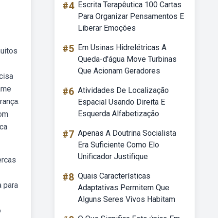
#4
Escrita Terapêutica 100 Cartas
Para Organizar Pensamentos E
Liberar Emoções
#5
Em Usinas Hidrelétricas A
muitos
Queda-d'água Move Turbinas
Que Acionam Geradores
cisa
rame
#6
Atividades De Localização
rança.
Espacial Usando Direita E
Esquerda Alfabetização
com
rca
#7
Apenas A Doutrina Socialista
Era Suficiente Como Elo
Unificador Justifique
ercas
#8
Quais Características
a para
Adaptativas Permitem Que
Alguns Seres Vivos Habitam
o