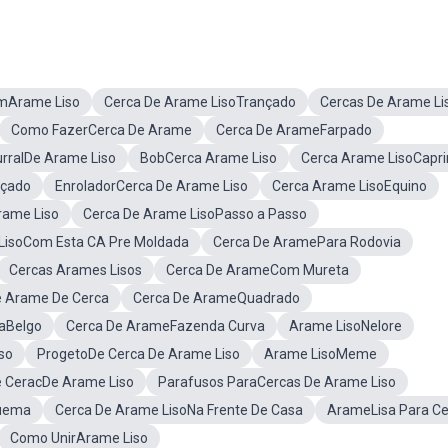
mArame Liso
Cerca De Arame LisoTrançado
Cercas De Arame Li
Como FazerCerca De Arame
Cerca De ArameFarpado
rralDe Arame Liso
BobCerca Arame Liso
Cerca Arame LisoCapri
nçado
EnroladorCerca De Arame Liso
Cerca Arame LisoEquino
rame Liso
Cerca De Arame LisoPasso a Passo
LisoCom Esta CA Pre Moldada
Cerca De AramePara Rodovia
Cercas Arames Lisos
Cerca De ArameCom Mureta
e Arame De Cerca
Cerca De ArameQuadrado
aBelgo
Cerca De ArameFazenda Curva
Arame LisoNelore
so
ProgetoDe Cerca De Arame Liso
Arame LisoMeme
 CeracDe Arame Liso
Parafusos ParaCercas De Arame Liso
quema
Cerca De Arame LisoNa Frente De Casa
ArameLisa Para Ce
Como UnirArame Liso