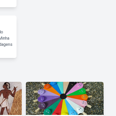
do
Minha
rdagens