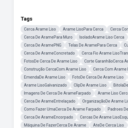
Tags
Cerca Arame Liso
Arame LisoPara Cerca
Cerca Co
Cerca De AramePara Muro
IsoladoArame Liso Cerca
Cerca De AramePNG
Telas De AramePara Cerca
Cu
Cerca De ArameConcretado
Cerca Fio Arame LisoTra
FotosDe Cerca De Arame Liso
Corte GaranhãoCerca A
Construção CercaCom Arame Liso
Cerca Com Arame 
EmendaDe Arame Liso
FotoDe Cerca De Arame Liso
Arame LisoGalvanizado
ClipDe Arame Liso
BitolaD
Imagens De Cerca De ArameFarpado
Arame Liso Cerc
Cerca De ArameEntrelaçado
OrganizaçãoDe Arame Li
Como Fazer UmaCerca De Arame Farpado
Padroes De
Cerca De ArameEncorpado
Cercas De Arame LisoEs
Máquina De FazerCerca De Arame
AteDe Cerca Liso