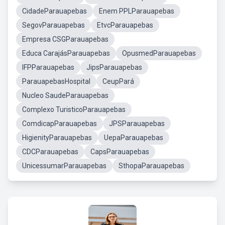
CidadeParauapebas
Enem PPLParauapebas
SegovParauapebas
EtvcParauapebas
Empresa CSGParauapebas
Educa CarajásParauapebas
OpusmedParauapebas
IFPParauapebas
JipsParauapebas
ParauapebasHospital
CeupPará
Nucleo SaudeParauapebas
Complexo TuristicoParauapebas
ComdicapParauapebas
JPSParauapebas
HigienityParauapebas
UepaParauapebas
CDCParauapebas
CapsParauapebas
UnicessumarParauapebas
SthopaParauapebas