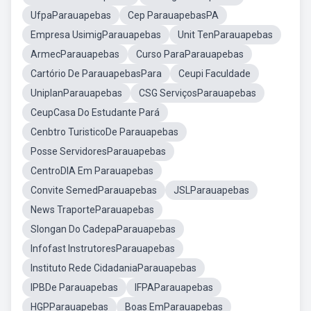
UfpaParauapebas
Cep ParauapebasPA
Empresa UsimigParauapebas
Unit TenParauapebas
ArmecParauapebas
Curso ParaParauapebas
Cartório De ParauapebasPara
Ceupi Faculdade
UniplanParauapebas
CSG ServiçosParauapebas
CeupCasa Do Estudante Pará
Cenbtro TuristicoDe Parauapebas
Posse ServidoresParauapebas
CentroDIA Em Parauapebas
Convite SemedParauapebas
JSLParauapebas
News TraporteParauapebas
Slongan Do CadepaParauapebas
Infofast InstrutoresParauapebas
Instituto Rede CidadaniaParauapebas
IPBDe Parauapebas
IFPAParauapebas
HGPParauapebas
Boas EmParauapebas