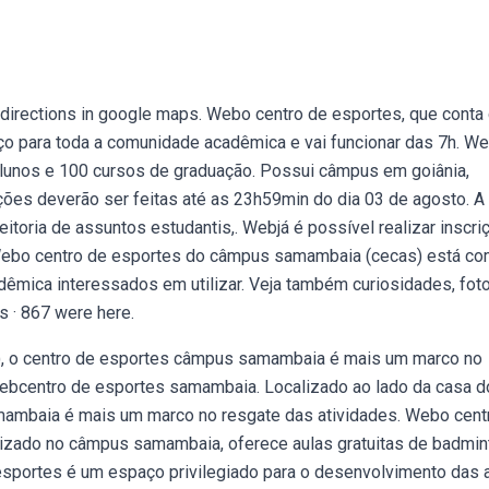
 directions in google maps. Webo centro de esportes, que conta
ço para toda a comunidade acadêmica e vai funcionar das 7h. W
 alunos e 100 cursos de graduação. Possui câmpus em goiânia,
ções deverão ser feitas até as 23h59min do dia 03 de agosto. A
eitoria de assuntos estudantis,. Webjá é possível realizar inscr
Webo centro de esportes do câmpus samambaia (cecas) está c
mica interessados em utilizar. Veja também curiosidades, foto
s · 867 were here.
v), o centro de esportes câmpus samambaia é mais um marco no
Webcentro de esportes samambaia. Localizado ao lado da casa d
amambaia é mais um marco no resgate das atividades. Webo cent
alizado no câmpus samambaia, oferece aulas gratuitas de badmin
esportes é um espaço privilegiado para o desenvolvimento das