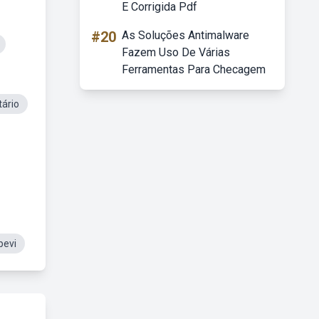
E Corrigida Pdf
#20
As Soluções Antimalware
Fazem Uso De Várias
Ferramentas Para Checagem
tário
pevi