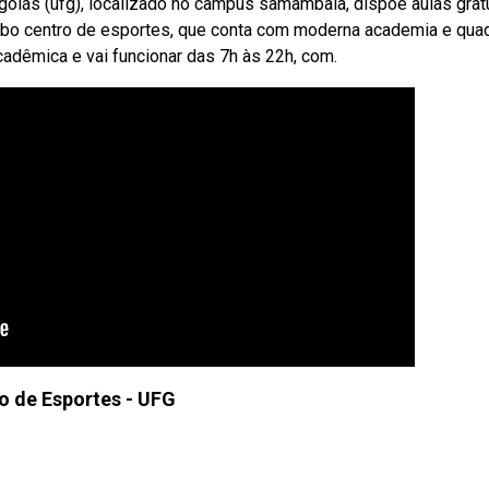
goiás (ufg), localizado no câmpus samambaia, dispõe aulas grat
bo centro de esportes, que conta com moderna academia e qua
adêmica e vai funcionar das 7h às 22h, com.
o de Esportes - UFG