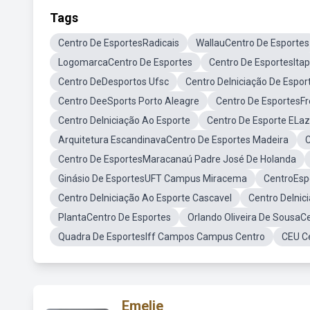
Tags
Centro De EsportesRadicais
WallauCentro De Esportes
LogomarcaCentro De Esportes
Centro De EsportesItap
Centro DeDesportos Ufsc
Centro DeIniciação De Espor
Centro DeeSports Porto Aleagre
Centro De EsportesFr
Centro DeIniciação Ao Esporte
Centro De Esporte ELaz
Arquitetura EscandinavaCentro De Esportes Madeira
C
Centro De EsportesMaracanaú Padre José De Holanda
Ginásio De EsportesUFT Campus Miracema
CentroEspo
Centro DeIniciação Ao Esporte Cascavel
Centro DeInic
PlantaCentro De Esportes
Orlando Oliveira De SousaC
Quadra De EsportesIff Campos Campus Centro
CEU Ce
Emelie