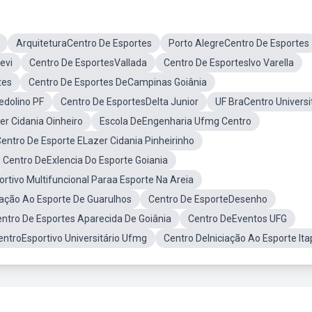
ArquiteturaCentro De Esportes
Porto AlegreCentro De Esportes
evi
Centro De EsportesVallada
Centro De EsportesIvo Varella
tes
Centro De Esportes DeCampinas Goiânia
edolino PF
Centro De EsportesDelta Junior
UF BraCentro Universi
er Cidania Oinheiro
Escola DeEngenharia Ufmg Centro
entro De Esporte ELazer Cidania Pinheirinho
Centro DeExlencia Do Esporte Goiania
rtivo Multifuncional Paraa Esporte Na Areia
iação Ao Esporte De Guarulhos
Centro De EsporteDesenho
entro De Esportes Aparecida De Goiânia
Centro DeEventos UFG
ntroEsportivo Universitário Ufmg
Centro DeIniciação Ao Esporte Ita