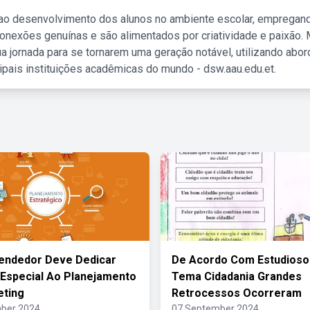
 ao desenvolvimento dos alunos no ambiente escolar, empregan
nexões genuínas e são alimentados por criatividade e paixão. 
a jornada para se tornarem uma geração notável, utilizando abo
ipais instituições acadêmicas do mundo - dsw.aau.edu.et.
endedor Deve Dedicar
De Acordo Com Estudioso
Especial Ao Planejamento
Tema Cidadania Grandes
eting
Retrocessos Ocorreram
ber 2024
07 September 2024