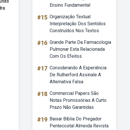
uitas
Ensino Fundamental
dra
#15
Organização Textual
Interpretação Dos Sentidos
Construídos Nos Textos
#16
Grande Parte Da Farmacologia
Pulmonar Esta Relacionada
Com Os Efeitos
#17
Considerando A Experiência
De Rutherford Assinale A
Alternativa Falsa
#18
Commercial Papers São
Notas Promissórias A Curto
Prazo Não Garantidas
#19
Baixar Bíblia Do Pregador
Pentecostal Almeida Revista