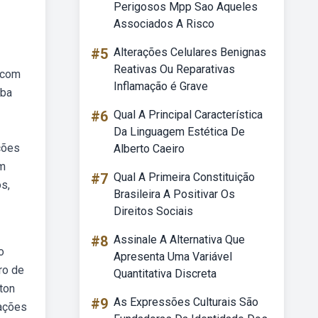
Perigosos Mpp Sao Aqueles
Associados A Risco
#5
Alterações Celulares Benignas
Reativas Ou Reparativas
 com
Inflamação é Grave
eba
#6
Qual A Principal Característica
Da Linguagem Estética De
ições
Alberto Caeiro
om
#7
Qual A Primeira Constituição
s,
Brasileira A Positivar Os
Direitos Sociais
#8
Assinale A Alternativa Que
o
Apresenta Uma Variável
ro de
Quantitativa Discreta
ton
#9
As Expressões Culturais São
 ações