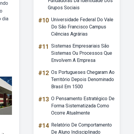
Fundadoras Da Identidade Dos
undo
Grupos Sociais
do
 dia
#10
Universidade Federal Do Vale
Do São Francisco Campus
Ciências Agrárias
#11
Sistemas Empresariais São
Sistemas Ou Processos Que
Envolvem A Empresa
#12
Os Portugueses Chegaram Ao
Território Depois Denominado
Brasil Em 1500
#13
O Pensamento Estratégico De
Forma Sistematizada Como
Ocorre Atualmente
#14
Relatório De Comportamento
De Aluno Indisciplinado