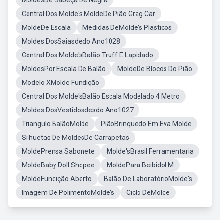
MoldesDe Cabeça De Negra
Central Dos Molde's MoldeDe Pião Grag Car
MoldeDe Escala
Medidas DeMolde's Plasticos
Moldes DosSaiasdedo Ano1028
Central Dos Molde'sBalão Truff E Lapidado
MoldesPor Escala De Balão
MoldeDe Blocos Do Pião
Modelo XMolde Fundição
Central Dos Molde'sBalão Escala Modelado 4 Metro
Moldes DosVestidosdesdo Ano1027
Triangulo BalãoMolde
PiãoBrinquedo Em Eva Molde
Silhuetas De MoldesDe Carrapetas
MoldePrensa Sabonete
Molde'sBrasil Ferramentaria
MoldeBaby Doll Shopee
MoldePara Beibidol M
MoldeFundição Aberto
Balão De LaboratórioMolde's
Imagem De PolimentoMolde's
Ciclo DeMolde