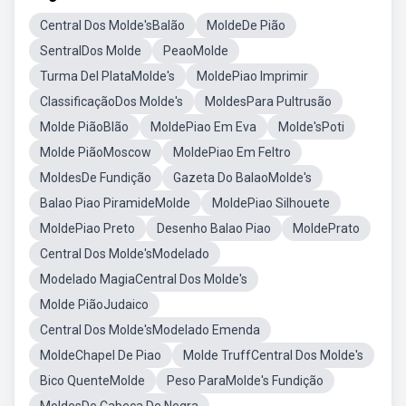
Central Dos Molde'sBalão
MoldeDe Pião
SentralDos Molde
PeaoMolde
Turma Del PlataMolde's
MoldePiao Imprimir
ClassificaçãoDos Molde's
MoldesPara Pultrusão
Molde PiãoBlão
MoldePiao Em Eva
Molde'sPoti
Molde PiãoMoscow
MoldePiao Em Feltro
MoldesDe Fundição
Gazeta Do BalaoMolde's
Balao Piao PiramideMolde
MoldePiao Silhouete
MoldePiao Preto
Desenho Balao Piao
MoldePrato
Central Dos Molde'sModelado
Modelado MagiaCentral Dos Molde's
Molde PiãoJudaico
Central Dos Molde'sModelado Emenda
MoldeChapel De Piao
Molde TruffCentral Dos Molde's
Bico QuenteMolde
Peso ParaMolde's Fundição