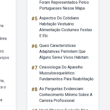
Foram Representados Pelos
Portugueses Nesse Mapa
#5
Aspectos Do Cotidiano
Habitação Vestuário
ma
Alimentação Costumes Festas
E Etc
área
#6
Quais Características
tro
Adaptativas Permitem Que
Alguns Seres Vivos Habitam
rviços
#7
Cinesiologia Do Aparelho
Musculoesquelético:
Fundamentos Para Reabilitação
ne,
za o
#8
As Perguntas Evidenciam
Conhecimento Mínimo Sobre A
ja
Carreira Profissional