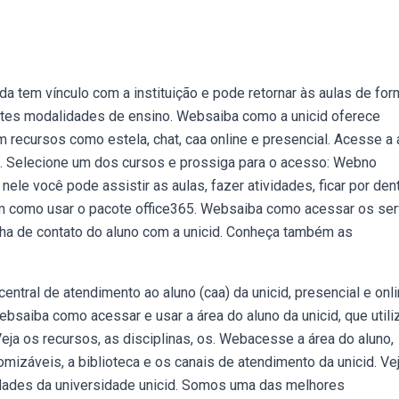
da tem vínculo com a instituição e pode retornar às aulas de for
tes modalidades de ensino. Websaiba como a unicid oferece
recursos como estela, chat, caa online e presencial. Acesse a 
o. Selecione um dos cursos e prossiga para o acesso: Webno
ele você pode assistir as aulas, fazer atividades, ficar por den
ém como usar o pacote office365. Websaiba como acessar os se
inha de contato do aluno com a unicid. Conheça também as
ral de atendimento ao aluno (caa) da unicid, presencial e onli
aiba como acessar e usar a área do aluno da unicid, que utili
ja os recursos, as disciplinas, os. Webacesse a área do aluno,
mizáveis, a biblioteca e os canais de atendimento da unicid. Ve
dades da universidade unicid. Somos uma das melhores