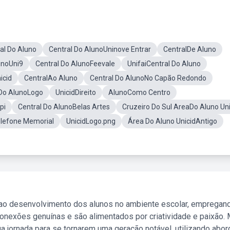
al Do Aluno
Central Do AlunoUninove Entrar
CentralDe Aluno
unoUni9
Central Do AlunoFeevale
UnifaiCentral Do Aluno
icid
CentralAo Aluno
Central Do AlunoNo Capão Redondo
 Do AlunoLogo
UnicidDireito
AlunoComo Centro
pi
Central Do AlunoBelas Artes
Cruzeiro Do Sul AreaDo Aluno Uni
elefone Memorial
UnicidLogo.png
Área Do Aluno UnicidAntigo
 ao desenvolvimento dos alunos no ambiente escolar, empregan
nexões genuínas e são alimentados por criatividade e paixão. 
a jornada para se tornarem uma geração notável, utilizando abo