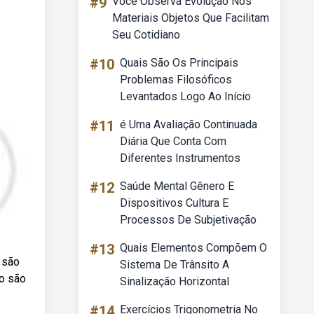
#9
Você Observa Evolução Nos
Materiais Objetos Que Facilitam
Seu Cotidiano
#10
Quais São Os Principais
Problemas Filosóficos
Levantados Logo Ao Início
#11
é Uma Avaliação Continuada
Diária Que Conta Com
Diferentes Instrumentos
#12
Saúde Mental Gênero E
Dispositivos Cultura E
Processos De Subjetivação
#13
Quais Elementos Compõem O
 são
Sistema De Trânsito A
no são
Sinalização Horizontal
#14
Exercícios Trigonometria No