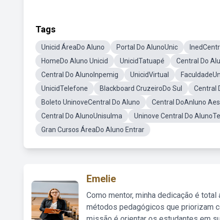
Tags
Unicid ÁreaDo Aluno
Portal Do AlunoUnic
InedCentr
HomeDo Aluno Unicid
UnicidTatuapé
Central Do Al
Central Do AlunoInpemig
UnicidVirtual
FaculdadeUn
UnicidTelefone
Blackboard CruzeiroDo Sul
Central
Boleto UninoveCentral Do Aluno
Central DoAnluno Aes
Central Do AlunoUnisulma
Uninove Central Do AlunoT
Gran Cursos ÁreaDo Aluno Entrar
Emelie
Como mentor, minha dedicação é total
métodos pedagógicos que priorizam co
missão é orientar os estudantes em su