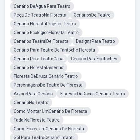
Cenário DeAgua Para Teatro
Peça De TeatroNa Floresta
CenáriosDe Teatro
Cenario FlorestaProjetar Teatro
Cenário EcológicoFloresta Teatro
Cenarios TeatralDe Floresta
DesignsPara Teatro
Cenário Para Teatro DeFantoche Floresta
Cenário Para TeatroCasa
Cenário ParaFantoches
Cenário FlorestaDesenho
Floresta DeBruxa Cenário Teatro
PersonagensDe Teatro De Floresta
ArvorePara Cenário
Floresta DeDoces Cenário Teatro
CenárioNo Teatro
Como Montar UmCenário De Floresta
Fada NaFloresta Teatro
Como Fazer UmCenário De Floresta
Sol Para TeatroCenario Infantil