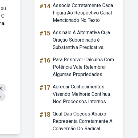
#14
Associe Corretamente Cada
 ou
Figura Ao Respectivo Canal
. O
Mencionado No Texto
na.
#15
Assinale A Alternativa Cuja
Oração Subordinada é
Substantiva Predicativa
#16
Para Resolver Cálculos Com
Potência Vale Relembrar
Algumas Propriedades
#17
Agregar Conhecimentos
eo
Visando Melhoria Contínua
r
Nos Processos Internos
#18
Qual Das Opções Abaixo
Representa Corretamente A
Conversão Do Radical