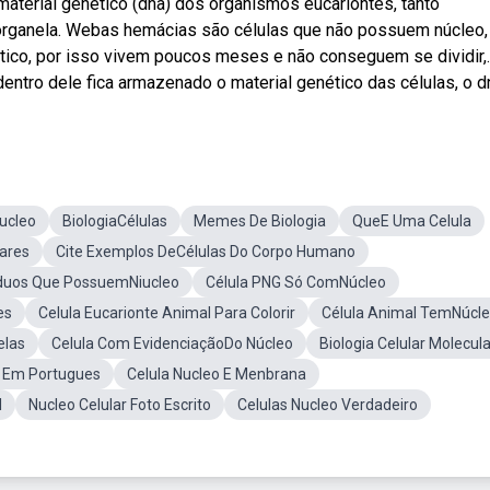
material genético (dna) dos organismos eucariontes, tanto
 organela. Webas hemácias são células que não possuem núcleo,
tico, por isso vivem poucos meses e não conseguem se dividir,
entro dele fica armazenado o material genético das células, o d
ucleo
BiologiaCélulas
Memes De Biologia
QueE Uma Celula
lares
Cite Exemplos DeCélulas Do Corpo Humano
iduos Que PossuemNiucleo
Célula PNG Só ComNúcleo
es
Celula Eucarionte Animal Para Colorir
Célula Animal TemNúcl
elas
Celula Com EvidenciaçãoDo Núcleo
Biologia Celular Molecula
r Em Portugues
Celula Nucleo E Menbrana
l
Nucleo Celular Foto Escrito
Celulas Nucleo Verdadeiro