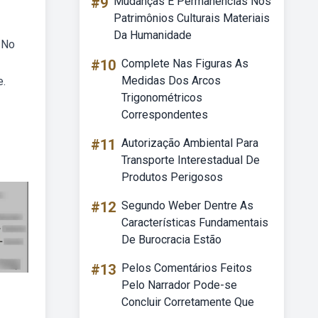
#9
Mudanças E Permanências Nos
Patrimônios Culturais Materiais
Da Humanidade
 No
#10
Complete Nas Figuras As
Medidas Dos Arcos
e.
Trigonométricos
Correspondentes
#11
Autorização Ambiental Para
Transporte Interestadual De
Produtos Perigosos
#12
Segundo Weber Dentre As
Características Fundamentais
De Burocracia Estão
#13
Pelos Comentários Feitos
Pelo Narrador Pode-se
Concluir Corretamente Que