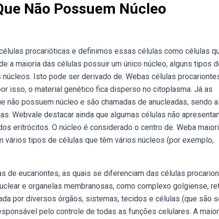
Que Não Possuem Núcleo
élulas procarióticas e definimos essas células como células q
a maioria das células possuir um único núcleo, alguns tipos d
núcleos. Isto pode ser derivado de. Webas células procarionte
or isso, o material genético fica disperso no citoplasma. Já as
que não possuem núcleo e são chamadas de anucleadas, sendo a
icas. Webvale destacar ainda que algumas células não apresenta
os eritrócitos. O núcleo é considerado o centro de. Weba maior
 vários tipos de células que têm vários núcleos (por exemplo,
de eucariontes, as quais se diferenciam das células procario
uclear e organelas membranosas, como complexo golgiense, ret
da por diversos órgãos, sistemas, tecidos e células (que são 
sponsável pelo controle de todas as funções celulares. A maior