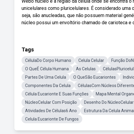
Webo núcleo é a região da célula onde se encontra o 
unicelulares como pluricelulares. É considerado uma
seja, são anucleadas, que não possuem material gené
núcleo possui um envoltório chamado de carioteca e d
Tags
CélulaDo Corpo Humano
Celula Celular
Função DoN
O QueÉ Célula Humana
As Celulas
CélulasPluricelu
Partes De Uma Celula
O QueSão Eucariontes
Indiv
Componentes Da Celula
CélulasCom Núcleos Diferent
Célula Eucarionte E Suas Funções
Mapa Mental Organ
NúcleoCelular Com Posição
Desenho Do NúcleoCelula
Atividades De Células6 Ano
Estrutura Da Celula Anima
Celula Eucarionte De Fungos