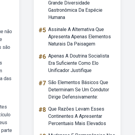
Grande Diversidade
Gastronômica Da Espécie
Humana
#5
Assinale A Alternativa Que
ue não
Apresenta Apenas Elementos
e
Naturais Da Paisagem
s são
#6
Apenas A Doutrina Socialista
s
Era Suficiente Como Elo
Unificador Justifique
m
ia das
#7
São Elementos Básicos Que
Determinam Se Um Condutor
Dirige Defensivamente:
ntes
#8
Que Razões Levam Esses
ículo
Continentes A Apresentar
seus
Percentuais Mais Elevados
 parte