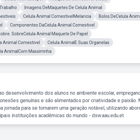
Trabalho
Imagens DeMaquetes De Celula Animal
estiveis
Celula Animal ComestivelMelancia
Bolos DeCelula Anim
el
Componentes DaCelula Animal Comestivel
Sobre. SobreCelula Animal Maquete De Papel
a Animal Comestivel
Celula AnimalE Suas Organelas
ula AnimalCom Massimnha
 ao desenvolvimento dos alunos no ambiente escolar, empregan
nexões genuínas e são alimentados por criatividade e paixão. 
a jornada para se tornarem uma geração notável, utilizando abo
ipais instituições acadêmicas do mundo - dsw.aau.edu.et.