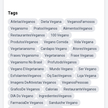
Tags
AtletasVeganos
Dieta Vegana
VeganosFamosos
Veganismo
PratosVeganos
AlimentosVeganos
RestaurantesVeganos
100 Vegano
ProdutosVeganos
Vegano Comida
Vida Vegana
Vegetarianismo
Cardapio Vegano
AtoresVeganos
Frases Veganismo
Vegetarianos
Frase Veganas
Veganismo No Brasil
ProfutodsVeganos
Vegano EVegetariano
Mundo Vegano
Ser Vegano
EsfolaintesVeganos
Oq SaoVeganos
Loja Vegana
Imagens DeAtivistas Veganos
VeganosPessoas
GraficoDe Veganos
Calorias
RestauranteVeganos
DIA Do Vegano
IngredientesVeganos
FarmaciaDe Veganos
Sanduiche Vegano