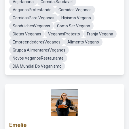
Vejetariana
Comida Saudavel
VeganosProtestando
Comidas Veganas
ComidasPara Veganos
Hipismo Vegano
SanduichesVeganos
Como Ser Vegano
Dietas Veganas
VeganosProtesto
Franja Vegana
EmpreendedoresVeganos
Alimento Vegano
Grupoa AlimentaresVeganos
Novos VeganosRestaurante
DIA Mundial Do Veganismo
Emelie