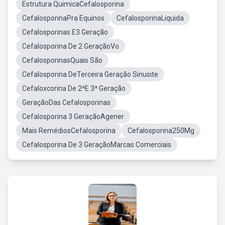
Estrutura QuimicaCefalosporina
CefalosporinaPra Equinos
CefalosporinaLiquida
Cefalosporinas E3 Geração
Cefalosporina De 2 GeraçãoVo
CefalosporinasQuais São
Cefalosporina DeTerceira Geração Sinusite
Cefaloxcorina De 2ªE 3ª Geração
GeraçãoDas Cefalosporinas
Cefalosporina 3 GeraçãoAgener
Mais RemédiosCefalosporina
Cefalosporina250Mg
Cefalosporina De 3 GeraçãoMarcas Comerciais