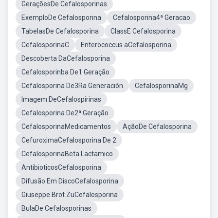
GeraçõesDe Cefalosporinas
ExemploDe Cefalosporina
Cefalosporina4ª Geracao
TabelasDe Cefalosporina
ClassE Cefalosporina
CefalosporinaC
Enterococcus aCefalosporina
Descoberta DaCefalosporina
Cefalosporinba De1 Geração
Cefalosporina De3Ra Generación
CefalosporinaMg
Imagem DeCefalospirinas
Cefalosporina De2ª Geração
CefalosporinaMedicamentos
AçãoDe Cefalosporina
CefuroximaCefalosporina De 2
CefalosporinaBeta Lactamico
AntibioticosCefalosporina
Difusão Em DiscoCefalosporina
Giuseppe Brot ZuCefalosporina
BulaDe Cefalosporinas