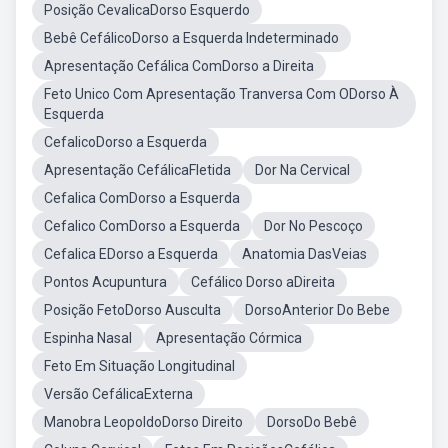
Posição CevalicaDorso Esquerdo
Bebê CefálicoDorso a Esquerda Indeterminado
Apresentação Cefálica ComDorso a Direita
Feto Unico Com Apresentação Tranversa Com ODorso À
Esquerda
CefalicoDorso a Esquerda
Apresentação CefálicaFletida
Dor Na Cervical
Cefalica ComDorso a Esquerda
Cefalico ComDorso a Esquerda
Dor No Pescoço
Cefalica EDorso a Esquerda
Anatomia DasVeias
Pontos Acupuntura
Cefálico Dorso aDireita
Posição FetoDorso Ausculta
DorsoAnterior Do Bebe
Espinha Nasal
Apresentação Córmica
Feto Em Situação Longitudinal
Versão CefálicaExterna
Manobra LeopoldoDorso Direito
DorsoDo Bebê