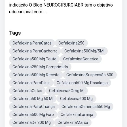
indicação O Blog NEUROCIRURGIABR tem o objetivo
educacional com ...
Tags
Cefalexina ParaGatos
Cefalexina250
Cefalexina ParaCachorro
Cefalexina500Mg/5Ml
Cefalexina500 Mg Teuto
CefalexinaGenerico
Cefalexina250 Mg Comprimido
Cefalexina500 Mg Receita
CefalexinaSuspensão 500
Cefalexina ParaDiluir
Cefalexina500 Mg Posologia
CefalexinaGotas
Cefalexina5Omg Ml
Cefalexina50 Mg 60 Ml
Cefalexina600 Mg
Cefalexina ParaCriança
CefalexinaGenerica550 Mg
Cefalexina500 Mg Furp
CefalexinaLaranja
CefalexinaDe 800 Mg
CefalexinaMarca