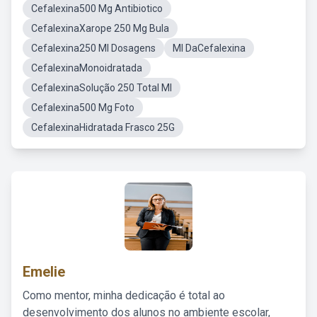
Cefalexina500 Mg Antibiotico
CefalexinaXarope 250 Mg Bula
Cefalexina250 Ml Dosagens
Ml DaCefalexina
CefalexinaMonoidratada
CefalexinaSolução 250 Total Ml
Cefalexina500 Mg Foto
CefalexinaHidratada Frasco 25G
Emelie
Como mentor, minha dedicação é total ao
desenvolvimento dos alunos no ambiente escolar,