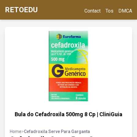
RETOEDU
Contact
Tos
DMCA
Bula do Cefadroxila 500mg 8 Cp | CliniGuia
Home
>
Cefadroxila Serve Para Garganta