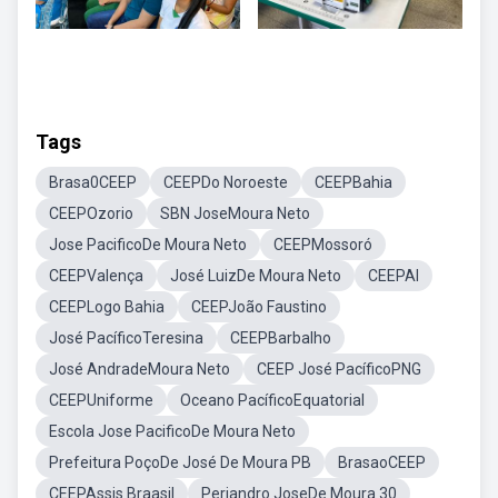
Tags
Brasa0CEEP
CEEPDo Noroeste
CEEPBahia
CEEPOzorio
SBN JoseMoura Neto
Jose PacificoDe Moura Neto
CEEPMossoró
CEEPValença
José LuizDe Moura Neto
CEEPAl
CEEPLogo Bahia
CEEPJoão Faustino
José PacíficoTeresina
CEEPBarbalho
José AndradeMoura Neto
CEEP José PacíficoPNG
CEEPUniforme
Oceano PacíficoEquatorial
Escola Jose PacificoDe Moura Neto
Prefeitura PoçoDe José De Moura PB
BrasaoCEEP
CEEPAssis Braasil
Periandro JoseDe Moura 30