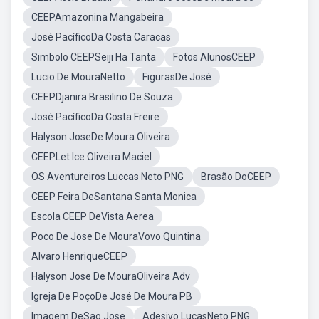
CEEPAmazonina Mangabeira
José PacíficoDa Costa Caracas
Simbolo CEEPSeiji Ha Tanta
Fotos AlunosCEEP
Lucio De MouraNetto
FigurasDe José
CEEPDjanira Brasilino De Souza
José PacíficoDa Costa Freire
Halyson JoseDe Moura Oliveira
CEEPLet Ice Oliveira Maciel
OS Aventureiros Luccas Neto PNG
Brasão DoCEEP
CEEP Feira DeSantana Santa Monica
Escola CEEP DeVista Aerea
Poco De Jose De MouraVovo Quintina
Alvaro HenriqueCEEP
Halyson Jose De MouraOliveira Adv
Igreja De PoçoDe José De Moura PB
Imagem DeSao Jose
Adesivo LucasNeto PNG