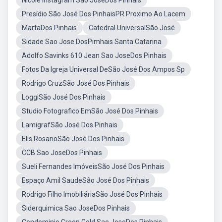
Nicole Instagram Sao JoseDos Pinhais
Presídio São José Dos PinhaisPR Proximo Ao Lacem
MartaDos Pinhais
Catedral UniversalSão José
Sidade Sao Jose DosPimhais Santa Catarina
Adolfo Savinks 610 Jean Sao JoseDos Pinhais
Fotos Da Igreja Universal DeSão José Dos Ampos Sp
Rodrigo CruzSão José Dos Pinhais
LoggiSão José Dos Pinhais
Studio Fotografico EmSão José Dos Pinhais
LamigrafSão José Dos Pinhais
Elis RosarioSão José Dos Pinhais
CCB Sao JoseDos Pinhais
Sueli Fernandes ImóveisSão José Dos Pinhais
Espaço Amil SaudeSão José Dos Pinhais
Rodrigo Filho ImobiliáriaSão José Dos Pinhais
Siderquimica Sao JoseDos Pinhais