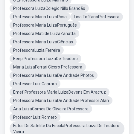
C EProfessora Luiza Marinho
Professora LuizaColegio Nillo Brandão
Professora Maria LuizaRosa
Lina ToffanoProfessora
Professora Maria LuizaPortuguês
Professora Matilde LuizaZanatta
Professora Maria LuizaCiências
ProfessoraLuzia Ferreira
Eeep Professora LuizaDe Teodoro
Maria LuizaFerrari Cicero Professora
Professora Maria LuizaDe Andrade Photos
Professor Luiz Capraro
Emef Professora Maria LuizaDevens Em Aracruz
Professora Maria LuizaDe Andrade Professor Alan
Ana LuizaGomes De Oliveira Professora
Professor Luiz Romero
Fotos De Satelite Da EscolaProfessora Luiza De Teodoro
Vieira