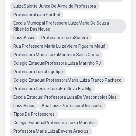
LuizaSalette Junca De Almeida Professora
ProfessoraLuísa Porthal
Escola Municipal Professora LuizaMaria De Souza
Ribeirão Das Neves
LuizaAssis
Professora LuizaSodero
Rua Professora Maria LuizaVieira Figueira Mauá
Professora Maria LuizaMonteiro Sales Corôa
Colégio EstadualProfessora Luiza Marinho RJ
Professora LuizaLogotipo
Colegio Estadual ProfessoraMaria Luiza Franco Pacheco
Professora Denise LuizaEm Nova Era Mg
Escola Estadual Professora LuizaDe Vasconcelos Dias
LuizaVinco
Ana Luiza ProfessoraUniasselvi
Tipos De Professores
Colégio EstadualProfessora Luiza Marinho
Professora Maria LuizaDevens Aracruz