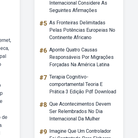
Internacional Considere As
Seguintes Afirmações
#5
As Fronteiras Delimitadas
Pelas Potências Europeias No
Continente Africano
ernet,
seca,
#6
Aponte Quatro Causas
ipal
Responsáveis Por Migrações
o
Forçadas Na América Latina
#7
Terapia Cognitivo-
comportamental Teoria E
o
Prática 3 Edição Pdf Download
ep
de
#8
Que Acontecimentos Devem
Ser Relembrados No Dia
o de
Internacional Da Mulher
a.
#9
Imagine Que Um Controlador
l