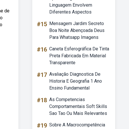
Linguagem Envolvem
me de
Diferentes Aspectos
do
#15
Mensagem Jardim Secreto
 o
Boa Noite Abençoada Deus
Para Whatsapp Imagens
#16
Caneta Esferográfica De Tinta
Preta Fabricada Em Material
Transparente
#17
Avaliação Diagnostica De
Historia E Geografia 1 Ano
Ensino Fundamental
#18
As Competencias
Comportamentais Soft Skills
Sao Tao Ou Mais Relevantes
#19
Sobre A Macrocompetência