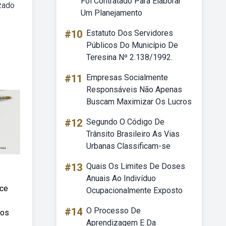
Foi Contratado Para Elaborar
izado
Um Planejamento
#10
Estatuto Dos Servidores
Públicos Do Município De
Teresina Nº 2.138/1992.
#11
Empresas Socialmente
Responsáveis Não Apenas
Buscam Maximizar Os Lucros
#12
Segundo O Código De
Trânsito Brasileiro As Vias
Urbanas Classificam-se
#13
Quais Os Limites De Doses
Anuais Ao Indivíduo
ece
Ocupacionalmente Exposto
#14
O Processo De
los
Aprendizagem E Da