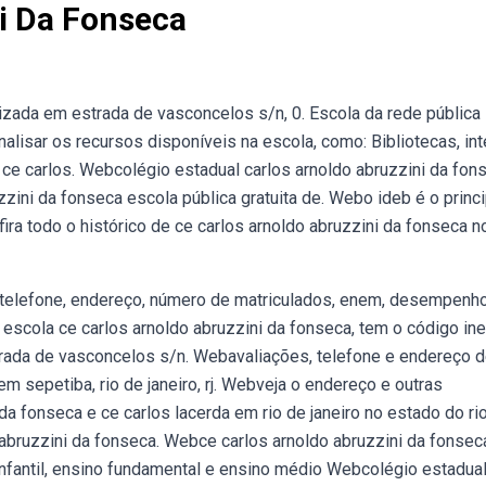
i Da Fonseca
izada em estrada de vasconcelos s/n, 0. Escola da rede pública
alisar os recursos disponíveis na escola, como: Bibliotecas, int
 ce carlos. Webcolégio estadual carlos arnoldo abruzzini da fon
bruzzini da fonseca escola pública gratuita de. Webo ideb é o princ
ira todo o histórico de ce carlos arnoldo abruzzini da fonseca n
e telefone, endereço, número de matriculados, enem, desempenh
 escola ce carlos arnoldo abruzzini da fonseca, tem o código in
rada de vasconcelos s/n. Webavaliações, telefone e endereço 
m sepetiba, rio de janeiro, rj. Webveja o endereço e outras
a fonseca e ce carlos lacerda em rio de janeiro no estado do ri
 abruzzini da fonseca. Webce carlos arnoldo abruzzini da fonsec
infantil, ensino fundamental e ensino médio Webcolégio estadua