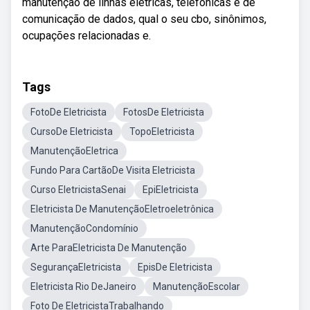
manutenção de linhas elétricas, telefônicas e de
comunicação de dados, qual o seu cbo, sinônimos,
ocupações relacionadas e.
Tags
FotoDe Eletricista
FotosDe Eletricista
CursoDe Eletricista
TopoEletricista
ManutençãoEletrica
Fundo Para CartãoDe Visita Eletricista
Curso EletricistaSenai
EpiEletricista
Eletricista De ManutençãoEletroeletrônica
ManutençãoCondomínio
Arte ParaEletricista De Manutenção
SegurançaEletricista
EpisDe Eletricista
Eletricista Rio DeJaneiro
ManutençãoEscolar
Foto De EletricistaTrabalhando