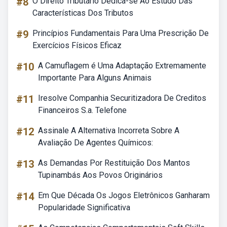
#8
O Direito Tributário Dedica-se Ao Estudo Das
Características Dos Tributos
#9
Princípios Fundamentais Para Uma Prescrição De
Exercícios Físicos Eficaz
#10
A Camuflagem é Uma Adaptação Extremamente
Importante Para Alguns Animais
#11
Iresolve Companhia Securitizadora De Creditos
Financeiros S.a. Telefone
#12
Assinale A Alternativa Incorreta Sobre A
Avaliação De Agentes Químicos:
#13
As Demandas Por Restituição Dos Mantos
Tupinambás Aos Povos Originários
#14
Em Que Década Os Jogos Eletrônicos Ganharam
Popularidade Significativa