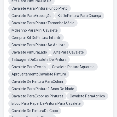
Kits Para PinturaGuia Da
Cavalete Para PinturaFundo Preto
Cavalete ParaExposição
Kit DePintura Para Criança
Cavalete Para PinturaTamanho Médio
Mdesnho ParaMini Cavalete
Comprar Kit DePintura Infantil
Cavalete Para PinturaAo Ar Livre
Cavalete PinturaLado
ArtePara Cavalete
Tatuagem DeCavalete De Pintura
Cavalete ParaTecido
Cavalete PinturaAquarela
AproveitamentoCavalete Pintura
Cavalete De Pintura ParaColorir
Cavalete Para Pintura9 Anos De Idade
Cavalete ParaExpor as Pinturas
Cavalete ParaAcrilico
Bloco Para Papel DePintura Para Cavalete
Cavalete De PinturaDe Capo