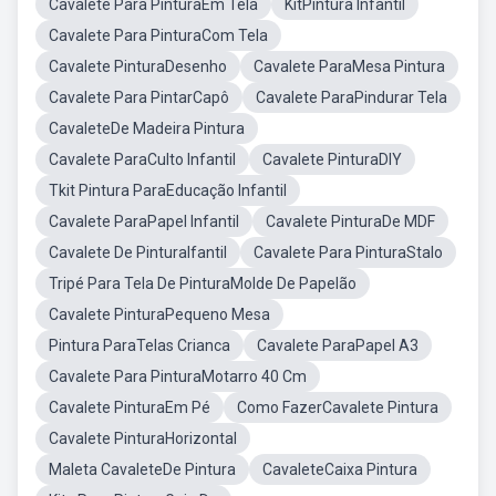
Cavalete Para PinturaEm Tela
KitPintura Infantil
Cavalete Para PinturaCom Tela
Cavalete PinturaDesenho
Cavalete ParaMesa Pintura
Cavalete Para PintarCapô
Cavalete ParaPindurar Tela
CavaleteDe Madeira Pintura
Cavalete ParaCulto Infantil
Cavalete PinturaDIY
Tkit Pintura ParaEducação Infantil
Cavalete ParaPapel Infantil
Cavalete PinturaDe MDF
Cavalete De PinturaIfantil
Cavalete Para PinturaStalo
Tripé Para Tela De PinturaMolde De Papelão
Cavalete PinturaPequeno Mesa
Pintura ParaTelas Crianca
Cavalete ParaPapel A3
Cavalete Para PinturaMotarro 40 Cm
Cavalete PinturaEm Pé
Como FazerCavalete Pintura
Cavalete PinturaHorizontal
Maleta CavaleteDe Pintura
CavaleteCaixa Pintura