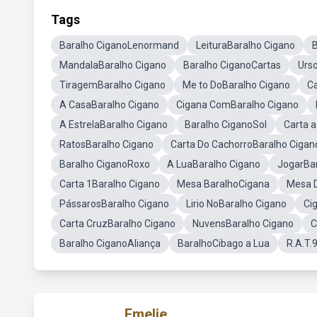
Tags
Baralho CiganoLenormand
LeituraBaralho Cigano
MandalaBaralho Cigano
Baralho CiganoCartas
Urs
TiragemBaralho Cigano
Me to DoBaralho Cigano
Ca
A CasaBaralho Cigano
Cigana ComBaralho Cigano
A EstrelaBaralho Cigano
Baralho CiganoSol
Carta 
RatosBaralho Cigano
Carta Do CachorroBaralho Cigan
Baralho CiganoRoxo
A LuaBaralho Cigano
JogarBar
Carta 1Baralho Cigano
Mesa BaralhoCigana
Mesa 
PássarosBaralho Cigano
Lirio NoBaralho Cigano
Ci
Carta CruzBaralho Cigano
NuvensBaralho Cigano
C
Baralho CiganoAliança
BaralhoCibago a Lua
R.A.T.
Emelie