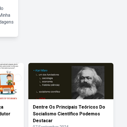
do
Minha
rdagens
ça
Dentre Os Principais Teóricos Do
dutor
Socialismo Científico Podemos
Destacar