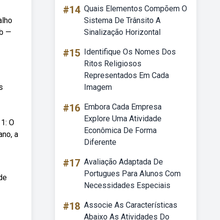
#14
Quais Elementos Compõem O
alho
Sistema De Trânsito A
eb —
Sinalização Horizontal
#15
Identifique Os Nomes Dos
Ritos Religiosos
Representados Em Cada
s
Imagem
#16
Embora Cada Empresa
Explore Uma Atividade
1: O
Econômica De Forma
ano, a
Diferente
#17
Avaliação Adaptada De
Portugues Para Alunos Com
de
Necessidades Especiais
#18
Associe As Características
Abaixo As Atividades Do