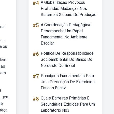
#4
A Globalização Provocou
Profundas Mudanças Nos
Sistemas Globais De Produção.
#5
A Coordenação Pedagógica
uns
Desempenha Um Papel
Fundamental No Ambiente
sa.
Escolar
a ou
#6
Política De Responsabilidade
Socioambiental Do Banco Do
leiro
Nordeste Do Brasil
 as
ecem
#7
Princípios Fundamentais Para
Uma Prescrição De Exercícios
Físicos Eficaz
e
nsagem
#8
Quais Barreiras Primárias E
ue
Secundárias Exigidas Para Um
heça
Laboratório Nb3