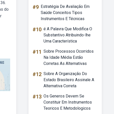
 36.
#9
Estratégia De Avaliação Em
as do
Saúde Conceitos Tipos
r
Instrumentos E Técnicas
#10
é A Palavra Que Modifica O
Substantivo Atribuindo-lhe
Uma Característica
#11
Sobre Processos Ocorridos
Na Idade Média Estão
Corretas As Alternativas
#12
Sobre A Organização Do
Estado Brasileiro Assinale A
Alternativa Correta
#13
Os Generos Devem Se
Constituir Em Instrumentos
Teoricos E Metodologicos