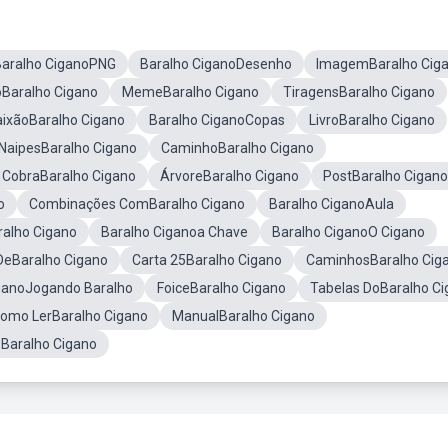
Baralho CiganoPNG
Baralho CiganoDesenho
ImagemBaralho Cig
oBaralho Cigano
MemeBaralho Cigano
TiragensBaralho Cigano
ixãoBaralho Cigano
Baralho CiganoCopas
LivroBaralho Cigano
NaipesBaralho Cigano
CaminhoBaralho Cigano
a CobraBaralho Cigano
ÁrvoreBaralho Cigano
PostBaralho Cigano
o
Combinações ComBaralho Cigano
Baralho CiganoAula
alho Cigano
Baralho Ciganoa Chave
Baralho CiganoO Cigano
DeBaralho Cigano
Carta 25Baralho Cigano
CaminhosBaralho Cig
ganoJogando Baralho
FoiceBaralho Cigano
Tabelas DoBaralho C
omo LerBaralho Cigano
ManualBaralho Cigano
9Baralho Cigano