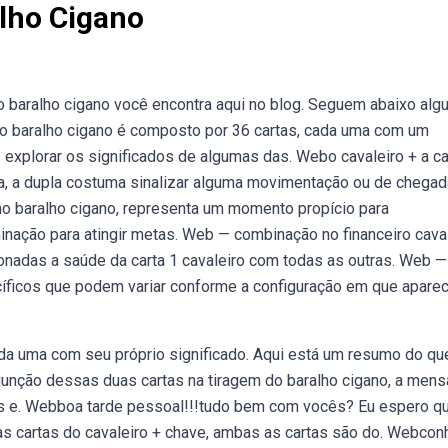
lho Cigano
 baralho cigano você encontra aqui no blog. Seguem abaixo alg
o baralho cigano é composto por 36 cartas, cada uma com um
s explorar os significados de algumas das. Webo cavaleiro + a ca
na, a dupla costuma sinalizar alguma movimentação ou de chegad
 no baralho cigano, representa um momento propício para
inação para atingir metas. Web — combinação no financeiro cava
onadas a saúde da carta 1 cavaleiro com todas as outras. Web —
cíficos que podem variar conforme a configuração em que apar
da uma com seu próprio significado. Aqui está um resumo do qu
A junção dessas duas cartas na tiragem do baralho cigano, a me
os e. Webboa tarde pessoal!!!tudo bem com vocês? Eu espero q
s cartas do cavaleiro + chave, ambas as cartas são do. Webcon