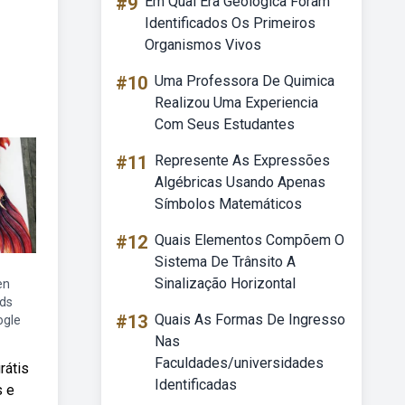
#9
Em Qual Era Geológica Foram
Identificados Os Primeiros
Organismos Vivos
#10
Uma Professora De Quimica
Realizou Uma Experiencia
Com Seus Estudantes
#11
Represente As Expressões
Algébricas Usando Apenas
Símbolos Matemáticos
#12
Quais Elementos Compõem O
Sistema De Trânsito A
Sinalização Horizontal
en
ds
#13
Quais As Formas De Ingresso
ogle
Nas
Faculdades/universidades
rátis
Identificadas
s e