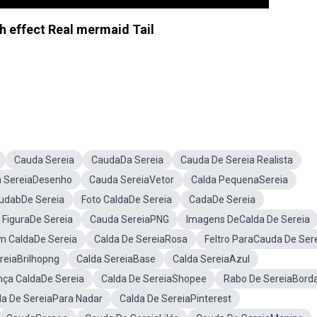
sh effect Real mermaid Tail
Cauda Sereia
CaudaDa Sereia
Cauda De Sereia Realista
 SereiaDesenho
Cauda SereiaVetor
Calda PequenaSereia
udabDe Sereia
Foto CaldaDe Sereia
CadaDe Sereia
FiguraDe Sereia
Cauda SereiaPNG
Imagens DeCalda De Sereia
 CaldaDe Sereia
Calda De SereiaRosa
Feltro ParaCauda De Ser
reiaBrilhopng
Calda SereiaBase
Calda SereiaAzul
nça CaldaDe Sereia
Calda De SereiaShopee
Rabo De SereiaBord
da De SereiaPara Nadar
Calda De SereiaPinterest