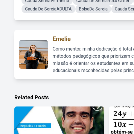
Cauda SereiaVermelho
Cauda De SereiaRoxo Glitter
Cauda De SereiaADULTA
BolsaDe Sereia
Cauda Ser
Emelie
Como mentor, minha dedicação é total
métodos pedagógicos que priorizam co
missão é orientar os estudantes em su
educacionais reconhecidas pelas princ
Related Posts