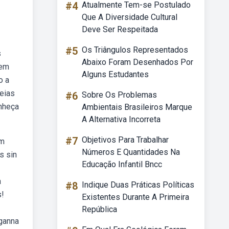
#4
Atualmente Tem-se Postulado
Que A Diversidade Cultural
Deve Ser Respeitada
#5
Os Triângulos Representados
s
Abaixo Foram Desenhados Por
 em
Alguns Estudantes
o a
reias
#6
Sobre Os Problemas
onheça
Ambientais Brasileiros Marque
A Alternativa Incorreta
#7
Objetivos Para Trabalhar
om
Números E Quantidades Na
s sin
Educação Infantil Bncc
a
#8
Indique Duas Práticas Políticas
s!
Existentes Durante A Primeira
República
rganna