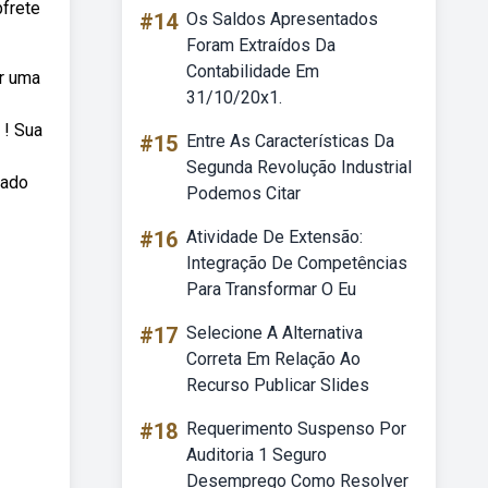
bfrete
#14
Os Saldos Apresentados
Foram Extraídos Da
Contabilidade Em
or uma
31/10/20x1.
 ! Sua
#15
Entre As Características Da
Segunda Revolução Industrial
lado
Podemos Citar
#16
Atividade De Extensão:
Integração De Competências
Para Transformar O Eu
#17
Selecione A Alternativa
Correta Em Relação Ao
Recurso Publicar Slides
#18
Requerimento Suspenso Por
Auditoria 1 Seguro
Desemprego Como Resolver