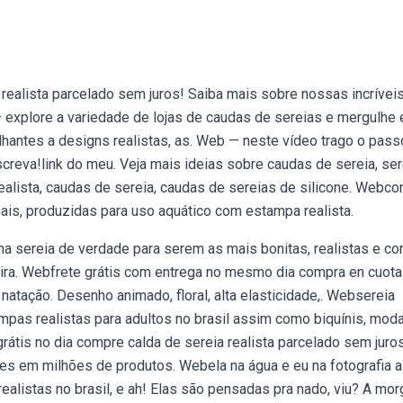
 realista parcelado sem juros! Saiba mais sobre nossas incrívei
explore a variedade de lojas de caudas de sereias e mergulhe
hantes a designs realistas, as. Web — neste vídeo trago o pass
screva!link do meu. Veja mais ideias sobre caudas de sereia, se
 realista, caudas de sereia, caudas de sereias de silicone. Webc
ais, produzidas para uso aquático com estampa realista.
a sereia de verdade para serem as mais bonitas, realistas e c
a. Webfrete grátis com entrega no mesmo dia compra en cuota
a natação. Desenho animado, floral, alta elasticidade,. Websereia
mpas realistas para adultos no brasil assim como biquínis, mod
rátis no dia compre calda de sereia realista parcelado sem juro
es em milhões de produtos. Webela na água e eu na fotografia a
ealistas no brasil, e ah! Elas são pensadas pra nado, viu? A mo