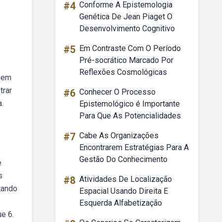
#4
Conforme A Epistemologia
Genética De Jean Piaget O
Desenvolvimento Cognitivo
#5
Em Contraste Com O Período
Pré-socrático Marcado Por
Reflexões Cosmológicas
) em
trar
#6
Conhecer O Processo
.
Epistemológico é Importante
Para Que As Potencialidades
#7
Cabe As Organizações
Encontrarem Estratégias Para A
Gestão Do Conhecimento
e
s
#8
Atividades De Localização
rtando
Espacial Usando Direita E
Esquerda Alfabetização
ue 6.