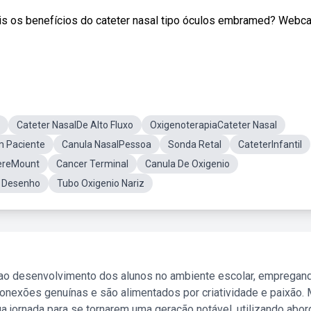
is os benefícios do cateter nasal tipo óculos embramed? Webca
Cateter NasalDe Alto Fluxo
OxigenoterapiaCateter Nasal
m Paciente
Canula NasalPessoa
Sonda Retal
CateterInfantil
ereMount
Cancer Terminal
Canula De Oxigenio
a Desenho
Tubo Oxigenio Nariz
 ao desenvolvimento dos alunos no ambiente escolar, empregan
nexões genuínas e são alimentados por criatividade e paixão. 
a jornada para se tornarem uma geração notável, utilizando abo