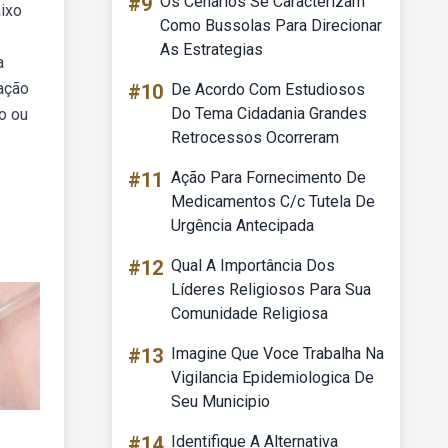
#9
Os Cenarios Se Caracterizam
aixo
Como Bussolas Para Direcionar
As Estrategias
a
ração
#10
De Acordo Com Estudiosos
Do Tema Cidadania Grandes
o ou
Retrocessos Ocorreram
#11
Ação Para Fornecimento De
Medicamentos C/c Tutela De
Urgência Antecipada
#12
Qual A Importância Dos
Líderes Religiosos Para Sua
Comunidade Religiosa
#13
Imagine Que Voce Trabalha Na
Vigilancia Epidemiologica De
Seu Municipio
#14
Identifique A Alternativa