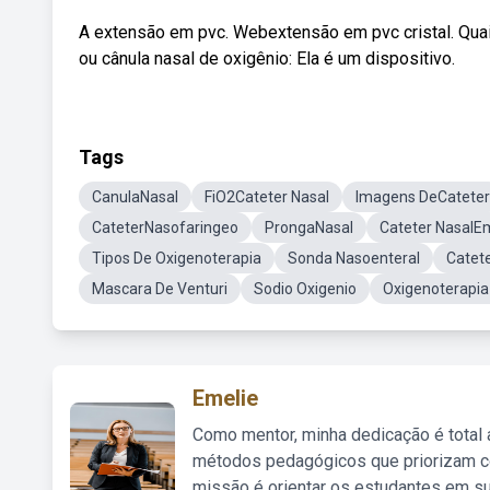
A extensão em pvc. Webextensão em pvc cristal. Qua
ou cânula nasal de oxigênio: Ela é um dispositivo.
Tags
CanulaNasal
FiO2Cateter Nasal
Imagens DeCateter
CateterNasofaringeo
ProngaNasal
Cateter NasalE
Tipos De Oxigenoterapia
Sonda Nasoenteral
Catet
Mascara De Venturi
Sodio Oxigenio
Oxigenoterapi
Emelie
Como mentor, minha dedicação é total
métodos pedagógicos que priorizam co
missão é orientar os estudantes em su