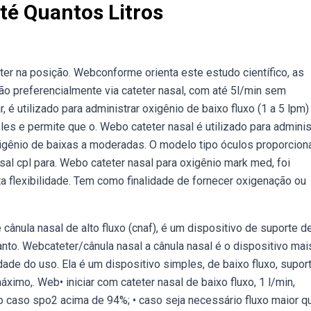
té Quantos Litros
ter na posição. Webconforme orienta este estudo científico, as
o preferencialmente via cateter nasal, com até 5l/min sem
 é utilizado para administrar oxigênio de baixo fluxo (1 a 5 lpm
les e permite que o. Webo cateter nasal é utilizado para adminis
igênio de baixas a moderadas. O modelo tipo óculos proporciona
asal cpl para. Webo cateter nasal para oxigênio mark med, foi
ta flexibilidade. Tem como finalidade de fornecer oxigenação ou
ânula nasal de alto fluxo (cnaf), é um dispositivo de suporte d
anto. Webcateter/cânula nasal a cânula nasal é o dispositivo mai
lidade do uso. Ela é um dispositivo simples, de baixo fluxo, supo
áximo,. Web• iniciar com cateter nasal de baixo fluxo, 1 l/min,
nio caso spo2 acima de 94%; • caso seja necessário fluxo maior q