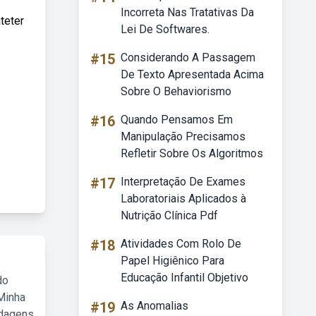
Incorreta Nas Tratativas Da
teter
Lei De Softwares.
#15
Considerando A Passagem
De Texto Apresentada Acima
Sobre O Behaviorismo
#16
Quando Pensamos Em
Manipulação Precisamos
Refletir Sobre Os Algoritmos
#17
Interpretação De Exames
Laboratoriais Aplicados à
Nutrição Clínica Pdf
#18
Atividades Com Rolo De
Papel Higiênico Para
Educação Infantil Objetivo
do
Minha
#19
As Anomalias
rdagens