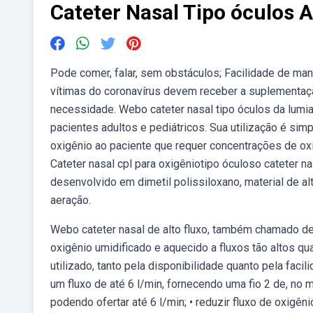
Cateter Nasal Tipo óculos A
Pode comer, falar, sem obstáculos; Facilidade de man
vítimas do coronavírus devem receber a suplementaçã
necessidade. Webo cateter nasal tipo óculos da lumiar,
pacientes adultos e pediátricos. Sua utilização é simp
oxigênio ao paciente que requer concentrações de ox
Cateter nasal cpl para oxigêniotipo óculoso cateter n
desenvolvido em dimetil polissiloxano, material de al
aeração.
Webo cateter nasal de alto fluxo, também chamado de c
oxigênio umidificado e aquecido a fluxos tão altos qu
utilizado, tanto pela disponibilidade quanto pela faci
um fluxo de até 6 l/min, fornecendo uma fio 2 de, no m
podendo ofertar até 6 l/min; • reduzir fluxo de oxigê