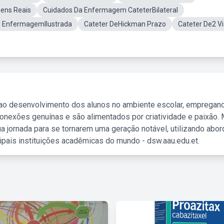
gens Reais
Cuidados Da Enfermagem CateterBilateral
l EnfermagemIlustrada
Cateter DeHickman Prazo
Cateter De2 V
 ao desenvolvimento dos alunos no ambiente escolar, empregan
nexões genuínas e são alimentados por criatividade e paixão. 
a jornada para se tornarem uma geração notável, utilizando abo
ipais instituições acadêmicas do mundo - dsw.aau.edu.et.