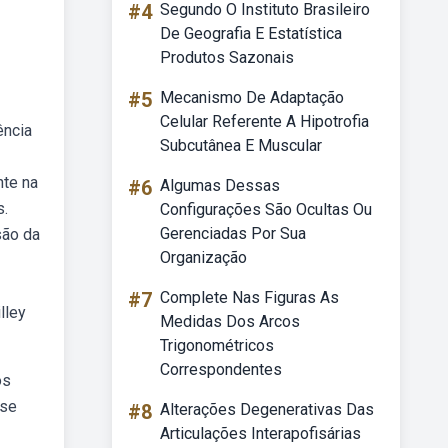
#4
Segundo O Instituto Brasileiro
De Geografia E Estatística
Produtos Sazonais
#5
Mecanismo De Adaptação
Celular Referente A Hipotrofia
ência
Subcutânea E Muscular
nte na
#6
Algumas Dessas
s.
Configurações São Ocultas Ou
Gerenciadas Por Sua
são da
Organização
#7
Complete Nas Figuras As
lley
Medidas Dos Arcos
Trigonométricos
Correspondentes
os
ise
#8
Alterações Degenerativas Das
Articulações Interapofisárias