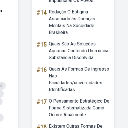
Impulsionar Os Povos
a
#14
Redação O Estigma
Associado às Doenças
Mentais Na Sociedade
Brasileira
#15
Quais São As Soluções
Aquosas Contendo Uma única
Substância Dissolvida
#16
Quais As Formas De Ingresso
Nas
Faculdades/universidades
al
Identificadas
y
#17
O Pensamento Estratégico De
Forma Sistematizada Como
Ocorre Atualmente
m
#18
Existem Outras Formas De