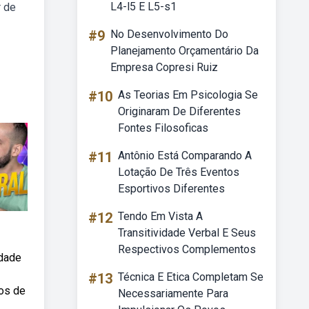
L4-l5 E L5-s1
r de
#9
No Desenvolvimento Do
Planejamento Orçamentário Da
Empresa Copresi Ruiz
#10
As Teorias Em Psicologia Se
Originaram De Diferentes
Fontes Filosoficas
#11
Antônio Está Comparando A
Lotação De Três Eventos
Esportivos Diferentes
#12
Tendo Em Vista A
Transitividade Verbal E Seus
Respectivos Complementos
idade
#13
Técnica E Etica Completam Se
dos de
Necessariamente Para