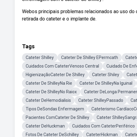
Webos principais problemas relacionados ao uso do ca
retirada do cateter e o implante de.
Tags
Cateter Shilley
Cateter De Shilley EPermcath
Catet
Cuidados Com CateterVenoso Central
Cuidado De En
HigienizaçãoCateter De Shilley
Cateter Shiley
Catet
Cateter De ShilleyNa Rie
Cateter De ShilleyNa Iguinal
Cateter De ShilleyNo Raiox
Cateter DeLonga Permane
Cateter DeHemodialisis
Cateter ShilleyPassado
Cat
Tipos DeSondas Enfermagem
Cateterismo Cardíaco
Pacientes ComCateter De Shilley
Cateter ShilleySang
Cateter DeHuckman
Cuidados Com CateterPeriférico
Fotos De Cateter DeSchilley
CateterHickman
Catet