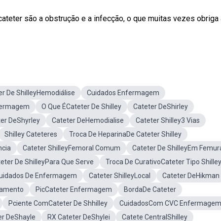
teter são a obstrução e a infecção, o que muitas vezes obriga 
er De ShilleyHemodiálise
Cuidados Enfermagem
fermagem
O Que ÉCateter De Shilley
Cateter DeShirley
er DeShyrley
Cateter DeHemodialise
Cateter Shilley3 Vias
Shilley Cateteres
Troca De HeparinaDe Cateter Shilley
ncia
Cateter ShilleyFemoral Comum
Cateter De ShilleyEm Femur
eter De ShilleyPara Que Serve
Troca De CurativoCateter Tipo Shille
Cuidados De Enfermagem
Cateter ShilleyLocal
Cateter DeHikman
ramento
PicCateter Enfermagem
BordaDe Cateter
Pciente ComCateter De Shhilley
CuidadosCom CVC Enfermage
er DeShayle
RX Cateter DeShylei
Catete CentralShilley