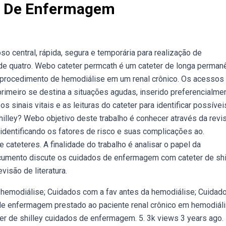
os De Enfermagem
o central, rápida, segura e temporária para realização de
de quatro. Webo cateter permcath é um cateter de longa perman
ra procedimento de hemodiálise em um renal crônico. Os acessos
primeiro se destina a situações agudas, inserido preferencialme
s sinais vitais e as leituras do cateter para identificar possívei
lley? Webo objetivo deste trabalho é conhecer através da revi
identificando os fatores de risco e suas complicações ao.
ateteres. A finalidade do trabalho é analisar o papel da
cumento discute os cuidados de enfermagem com cateter de shi
isão de literatura.
a hemodiálise; Cuidados com a fav antes da hemodiálise; Cuidad
 de enfermagem prestado ao paciente renal crônico em hemodiál
er de shilley cuidados de enfermagem. 5. 3k views 3 years ago.