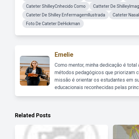
Cateter ShilleyCnhecido Como
Catteter De ShilleyIma
Cateter De Shilley EnfermagemIlustrada
Cateter Nasa
Foto De Cateter DeHickman
Emelie
Como mentor, minha dedicação é total
métodos pedagógicos que priorizam co
missão é orientar os estudantes em su
educacionais reconhecidas pelas princ
Related Posts