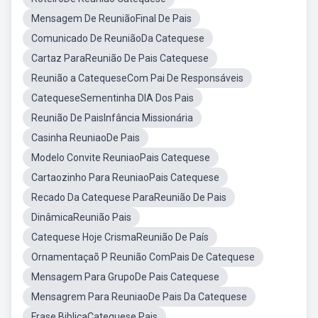
Mensagem De ReuniãoFinal De Pais
Comunicado De ReuniãoDa Catequese
Cartaz ParaReunião De Pais Catequese
Reunião a CatequeseCom Pai De Responsáveis
CatequeseSementinha DIA Dos Pais
Reunião De PaisInfância Missionária
Casinha ReuniaoDe Pais
Modelo Convite ReuniaoPais Catequese
Cartaozinho Para ReuniaoPais Catequese
Recado Da Catequese ParaReunião De Pais
DinâmicaReunião Pais
Catequese Hoje CrismaReunião De País
Ornamentaçaõ P Reunião ComPais De Catequese
Mensagem Para GrupoDe Pais Catequese
Mensagrem Para ReuniaoDe Pais Da Catequese
Frase BiblicaCatequese Pais