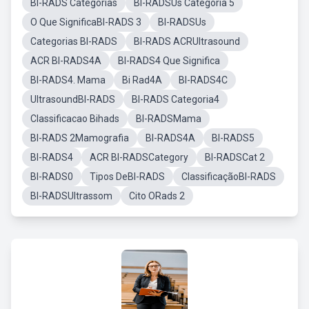
BI-RADS Categorias
BI-RADSUs Categoria 5
O Que SignificaBI-RADS 3
BI-RADSUs
Categorias BI-RADS
BI-RADS ACRUltrasound
ACR BI-RADS4A
BI-RADS4 Que Significa
BI-RADS4. Mama
Bi Rad4A
BI-RADS4C
UltrasoundBI-RADS
BI-RADS Categoria4
Classificacao Bihads
BI-RADSMama
BI-RADS 2Mamografia
BI-RADS4A
BI-RADS5
BI-RADS4
ACR BI-RADSCategory
BI-RADSCat 2
BI-RADS0
Tipos DeBI-RADS
ClassificaçãoBI-RADS
BI-RADSUltrassom
Cito ORads 2