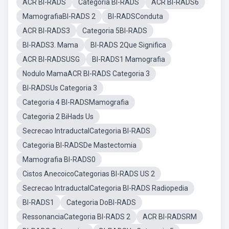
ACR BI-RADS
Categoria BI-RADS
ACR BI-RADS6
MamografiaBI-RADS 2
BI-RADSConduta
ACR BI-RADS3
Categoria 5BI-RADS
BI-RADS3. Mama
BI-RADS 2Que Significa
ACR BI-RADSUSG
BI-RADS1 Mamografia
Nodulo MamaACR BI-RADS Categoria 3
BI-RADSUs Categoria 3
Categoria 4 BI-RADSMamografia
Categoria 2 BiHads Us
Secrecao IntraductalCategoria BI-RADS
Categoria BI-RADSDe Mastectomia
Mamografia BI-RADS0
Cistos AnecoicoCategorias BI-RADS US 2
Secrecao IntraductalCategoria BI-RADS Radiopedia
BI-RADS1
Categoria DoBI-RADS
RessonanciaCategoria BI-RADS 2
ACR BI-RADSRM