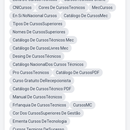
CNICursos
Cores De CursosTecnicos
MecCursos
En Si NoNacional Cursos
Catálogo De CursosMec
Tipos De CursosSuperiores
Nomes De CursosSuperiores
Catálogo De CursosTécnicos Mec
Catálogo De CursosLivres Mec
Desing De CursosTécnicos
Catálogo NacionalDos Cursos Técnicos
Pro CursosTecnicos
Catálogo De CursosPDF
Curso Gratuito DeRecepcionista
Catálogo De CursosTécnico PDF
Manual De CursosTécnicos
Frfanquia De CursosTecnicos
CursosMC
Cor Dos CursosSuperiores De Gestão
Ementa Cursos DeTecnologia
Cursos Tecnicos DeSucesso