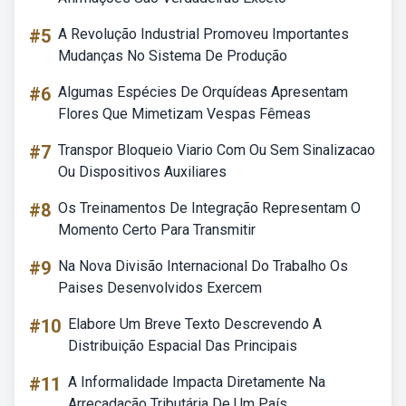
#5
A Revolução Industrial Promoveu Importantes
Mudanças No Sistema De Produção
#6
Algumas Espécies De Orquídeas Apresentam
Flores Que Mimetizam Vespas Fêmeas
#7
Transpor Bloqueio Viario Com Ou Sem Sinalizacao
Ou Dispositivos Auxiliares
#8
Os Treinamentos De Integração Representam O
Momento Certo Para Transmitir
#9
Na Nova Divisão Internacional Do Trabalho Os
Paises Desenvolvidos Exercem
#10
Elabore Um Breve Texto Descrevendo A
Distribuição Espacial Das Principais
#11
A Informalidade Impacta Diretamente Na
Arrecadação Tributária De Um País