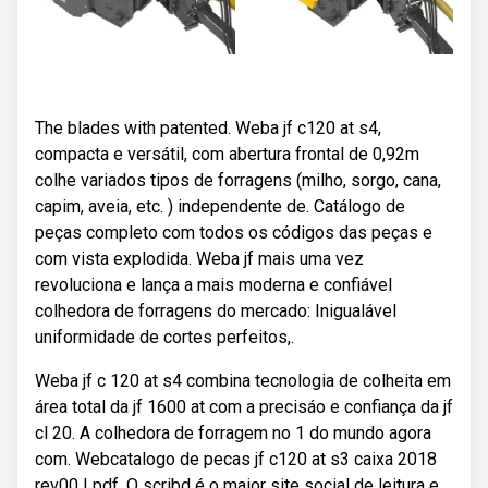
The blades with patented. Weba jf c120 at s4,
compacta e versátil, com abertura frontal de 0,92m
colhe variados tipos de forragens (milho, sorgo, cana,
capim, aveia, etc. ) independente de. Catálogo de
peças completo com todos os códigos das peças e
com vista explodida. Weba jf mais uma vez
revoluciona e lança a mais moderna e confiável
colhedora de forragens do mercado: Inigualável
uniformidade de cortes perfeitos,.
Weba jf c 120 at s4 combina tecnologia de colheita em
área total da jf 1600 at com a precisáo e confiança da jf
cl 20. A colhedora de forragem no 1 do mundo agora
com. Webcatalogo de pecas jf c120 at s3 caixa 2018
rev00 | pdf. O scribd é o maior site social de leitura e