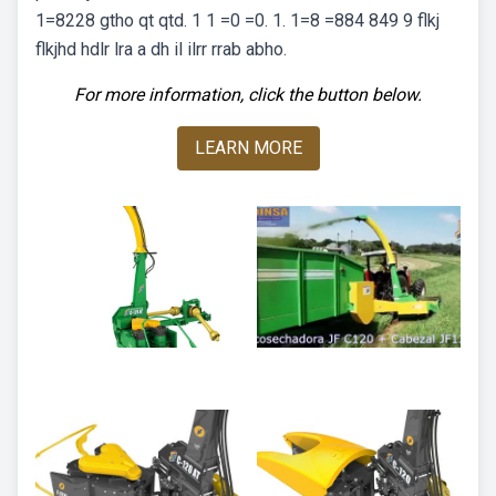
1=8228 gtho qt qtd. 1 1 =0 =0. 1. 1=8 =884 849 9 flkj
flkjhd hdlr lra a dh il ilrr rrab abho.
For more information, click the button below.
LEARN MORE