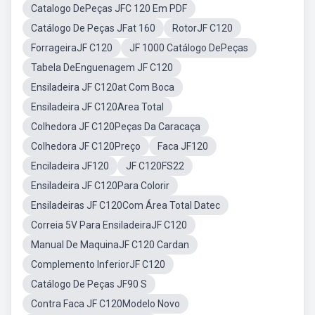
Catalogo DePeças JFC 120 Em PDF
Catálogo De Peças JFat 160
RotorJF C120
ForrageiraJF C120
JF 1000 Catálogo DePeças
Tabela DeEnguenagem JF C120
Ensiladeira JF C120at Com Boca
Ensiladeira JF C120Area Total
Colhedora JF C120Peças Da Caracaça
Colhedora JF C120Preço
Faca JF120
Enciladeira JF120
JF C120FS22
Ensiladeira JF C120Para Colorir
Ensiladeiras JF C120Com Área Total Datec
Correia 5V Para EnsiladeiraJF C120
Manual De MaquinaJF C120 Cardan
Complemento InferiorJF C120
Catálogo De Peças JF90 S
Contra Faca JF C120Modelo Novo