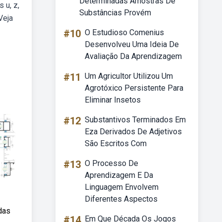
Determinadas Amostras De
 u, z,
Substâncias Provém
Veja
z
#10
O Estudioso Comenius
Desenvolveu Uma Ideia De
Avaliação Da Aprendizagem
#11
Um Agricultor Utilizou Um
Agrotóxico Persistente Para
Eliminar Insetos
#12
Substantivos Terminados Em
Eza Derivados De Adjetivos
São Escritos Com
#13
O Processo De
Aprendizagem E Da
Linguagem Envolvem
Diferentes Aspectos
 das
#14
Em Que Década Os Jogos