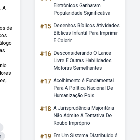
Eletrônicos Ganharam
. A
Popularidade Significativa
#15
Desenhos Bíblicos Atividades
dos de
Bíblicas Infantil Para Imprimir
usos
E Colorir
tálogo
 as
#16
Desconsiderando O Lance
Livre E Outras Habilidades
nio
Motoras Semelhantes
idores
es,
#17
Acolhimento é Fundamental
Para A Política Nacional De
Humanização Pois
#18
A Jurisprudência Majoritária
Não Admite A Tentativa De
Roubo Impróprio
#19
Em Um Sistema Distribuido é
m