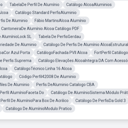
io
TabelaDe Perfil De Alumínio
Catálogo AlcoaAluminios
Alcoa
Catálogo Standard PerfisAluminio
fis De Aluminio
Fábio MartinsAlcoa Alumínio
CantoneiraDe Alumínio Alcoa Catálogo PDF
e AlumínioLock SL
Tabela De PerfisGerdau
riedade De Aluminio
Catálogo De Perfis De Alumínio AlcoaEstrutura
coaCor Azul Porta
CatálogoFachada PVII Alcoa
FortPerfil Catálogo
e Perfis Suprema
Catálogo Elevações AlcoaIntegra DA Com Acessó
lcoa
CatálogoTécnico Linha 16 Alcoa
atálogo
Código Perfil42008 De Aluminio
iles De Aluminio
Perfis DeAluminio Catalogo CBA
Perfil AlumínioFaceta Do
Catálogo De AlumínioSistema Módulo Prát
Perfil De AlumínioPara Box De Acrilico
Catálogo De PerfisDa Gold 3
Catálogo De AlumínioModulo Pratico