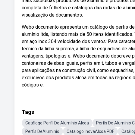
mais sucedidas produtoras de alumínio e produtos de
completa de folhetos e catálogos das rodas de alumín
visualização de documentos.
Webo documento apresenta um catálogo de perfis de 
alumínio ltda, listando mais de 50 itens identificad
em aço inox 304 velocidade dos ventos: Para caracte
técnico da linha suprema, a linha de esquadrias de al
vantagens, tipologias e. Webo documento descreve per
cantoneiras de abas iguais, perfis em t, tubos e ver
para aplicações na construção civil, como esquadrias, f
exclusivos dos produtos alcoa em todas as regiões do
códigos e.
Tags
Catálogo Perfil De Alumínio Alcoa
Perfis De Alumínio 
Perfis DeAluminio
Catalogo InovaAlcoa PDF
Catálo