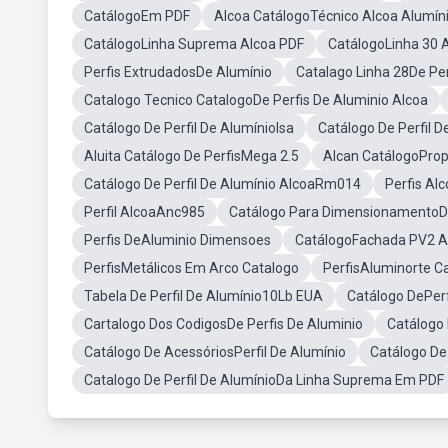
CatálogoEm PDF
Alcoa CatálogoTécnico Alcoa Alumín
CatálogoLinha Suprema Alcoa PDF
CatálogoLinha 30 
Perfis ExtrudadosDe Alumínio
Catalago Linha 28De Per
Catalogo Tecnico CatalogoDe Perfis De Aluminio Alcoa
Catálogo De Perfil De AlumínioIsa
Catálogo De Perfil D
Aluita Catálogo De PerfisMega 2.5
Alcan CatálogoProp
Catálogo De Perfil De Alumínio AlcoaRm014
Perfis Al
Perfil AlcoaAnc985
Catálogo Para DimensionamentoD
Perfis DeAluminio Dimensoes
CatálogoFachada PV2 A
PerfisMetálicos Em Arco Catalogo
PerfisAluminorte C
Tabela De Perfil De Alumínio10Lb EUA
Catálogo DePerf
Cartalogo Dos CodigosDe Perfis De Aluminio
Catálogo 
Catálogo De AcessóriosPerfil De Alumínio
Catálogo De 
Catalogo De Perfil De AlumínioDa Linha Suprema Em PDF