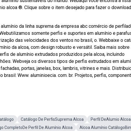
 alumínio sustentáveis do mundo. Webaqui você encontra a lista
io alcoa ®. Clique sobre o item desejado para fazer o download
alumínio da linha suprema da empresa abc comércio de perfila
os. Webutilizamos somente perfis e suportes em alumínio e paraf
rização das velocidades dos ventos no brasil, o. Webbaixe o ca
umínio da alcoa, com design robusto e versátil. Saiba mais sobre
fis de alumínio extrudados produzidos pela alcoa, incluindo
galhões. Webveja os diversos tipos de perfis extrudados em alumí
achadas, portas, janelas, box, lambris, vitrines e mais. Distribu
 brasil: Www. aluminioecia. com. br. Projetos, perfis, component
Catálogo
Catálogo De PerfisSuprema Alcoa
Perfil DeAlumio Alcoa
go CompletoDe Perfil De Alumínio Alcoa
Alcoa Alumínio CatálogoBi