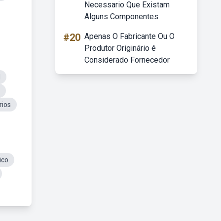
Necessario Que Existam
Alguns Componentes
#20
Apenas O Fabricante Ou O
Produtor Originário é
Considerado Fornecedor
l
rios
ico