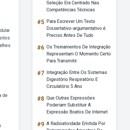
Seleção Era Centrado Nas
Competências Técnicas
#5
Para Escrever Um Texto
Dissertativo-argumentativo é
dular
Preciso Antes De Tudo
eitos
alhes
#6
Os Treinamentos De Integração
Representam O Momento Certo
|
Para Transmitir
#7
Integração Entre Os Sistemas
Digestório Respiratório E
Circulatório 5 Ano
a de
#8
Que Outras Expressões
Poderiam Substituir A
Expressão Boatos De Internet
#9
A Radioatividade Emitida Por
s