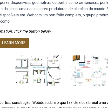
peras disponíveis, geometrias de perfis como cantoneiras, perfis
ados da alcoa, uma das maiores produtoras de alumínio do mundo. 
disponíveis em. Webcom um portifólio completo, o grupo produ
 como:
mation, click the button below.
LEARN MORE
ansportes, construção. Webdescubra o que faz da alcoa brasil uma