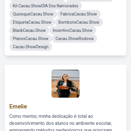
Kit Cacau ShowDIA Dos Namorados
QuiosqueCacau Show
FabricaCacau Show
EtiquetaCacau Show
BombonsCacau Show
BlackCacau Show
IncentivoCacau Show
PlanosCacau Show
Cacau ShowRodovia
Cacau ShowDesign
Emelie
Como mentor, minha dedicação é total ao
desenvolvimento dos alunos no ambiente escolar,
empregando métodos pedagógicos que priorizam