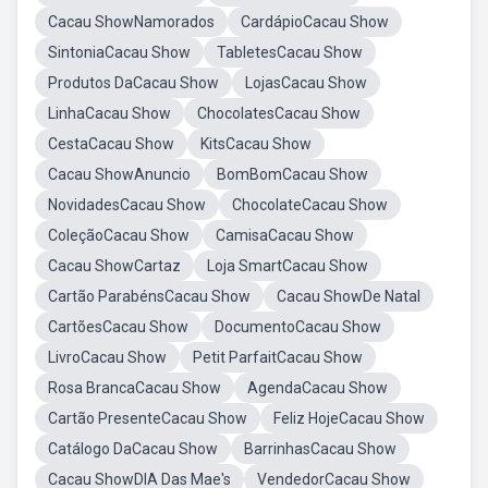
Cacau ShowNamorados
CardápioCacau Show
SintoniaCacau Show
TabletesCacau Show
Produtos DaCacau Show
LojasCacau Show
LinhaCacau Show
ChocolatesCacau Show
CestaCacau Show
KitsCacau Show
Cacau ShowAnuncio
BomBomCacau Show
NovidadesCacau Show
ChocolateCacau Show
ColeçãoCacau Show
CamisaCacau Show
Cacau ShowCartaz
Loja SmartCacau Show
Cartão ParabénsCacau Show
Cacau ShowDe Natal
CartõesCacau Show
DocumentoCacau Show
LivroCacau Show
Petit ParfaitCacau Show
Rosa BrancaCacau Show
AgendaCacau Show
Cartão PresenteCacau Show
Feliz HojeCacau Show
Catálogo DaCacau Show
BarrinhasCacau Show
Cacau ShowDIA Das Mae's
VendedorCacau Show