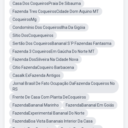
Casa Dos CoqueirosPraia De Sibauma
Fazenda Tres CoqueirosCidade Dom Aquino MT
CoqueirosMg
Condomínio Dos CoqueirosIlha Da Gigóia
Sítio DosCoquequeiros
Sertão Dos CoqueirosBananal S´P Fazendas Fantasma
Fazenda 3 CoqueirosEm Gaúcha Do Norte MT
Fazenda DosSilveira Na Cidade Nova
Citio FazendaCoqueiro Barbacena
Casalk ExFazenda Antigos
Jornal Brasil De Fato Ocupação DaFazenda Coqueiros No
RS
Frente De Casa Com Planta DeCoqueiros
FazendaBananal Marinho
FazendaBananal Em Goiás
FazendaExperimental Bananal Do Norte
FazendaBoa Vista Bananais Interior Da Casa