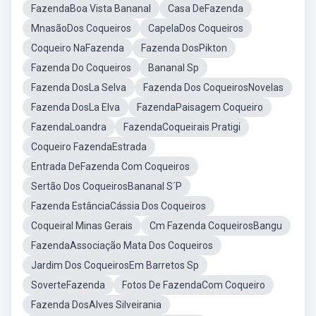
FazendaBoa Vista Bananal
Casa DeFazenda
MnasãoDos Coqueiros
CapelaDos Coqueiros
Coqueiro NaFazenda
Fazenda DosPikton
Fazenda Do Coqueiros
Bananal Sp
Fazenda DosLa Selva
Fazenda Dos CoqueirosNovelas
Fazenda DosLa Elva
FazendaPaisagem Coqueiro
FazendaLoandra
FazendaCoqueirais Pratigi
Coqueiro FazendaEstrada
Entrada DeFazenda Com Coqueiros
Sertão Dos CoqueirosBananal S´P
Fazenda EstânciaCássia Dos Coqueiros
Coqueiral Minas Gerais
Cm Fazenda CoqueirosBangu
FazendaAssociação Mata Dos Coqueiros
Jardim Dos CoqueirosEm Barretos Sp
SoverteFazenda
Fotos De FazendaCom Coqueiro
Fazenda DosAlves Silveirania