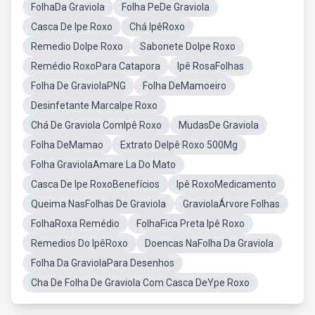
FolhaDa Graviola
Folha PeDe Graviola
Casca De Ipe Roxo
Chá IpêRoxo
Remedio DoIpe Roxo
Sabonete DoIpe Roxo
Remédio RoxoPara Catapora
Ipê RosaFolhas
Folha De GraviolaPNG
Folha DeMamoeiro
Desinfetante MarcaIpe Roxo
Chá De Graviola ComIpê Roxo
MudasDe Graviola
Folha DeMamao
Extrato DeIpê Roxo 500Mg
Folha GraviolaAmare La Do Mato
Casca De Ipe RoxoBenefícios
Ipê RoxoMedicamento
Queima NasFolhas De Graviola
GraviolaÁrvore Folhas
FolhaRoxa Remédio
FolhaFica Preta Ipê Roxo
Remedios Do IpêRoxo
Doencas NaFolha Da Graviola
Folha Da GraviolaPara Desenhos
Cha De Folha De Graviola Com Casca DeYpe Roxo