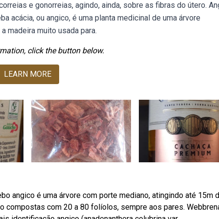
correias e gonorreias, agindo, ainda, sobre as fibras do útero. An
ba acácia, ou angico, é uma planta medicinal de uma árvore
 a madeira muito usada para.
mation, click the button below.
LEARN MORE
bo angico é uma árvore com porte mediano, atingindo até 15m 
são compostas com 20 a 80 folíolos, sempre aos pares. Webbren
is identificação angico (anadenanthera colubrina var.