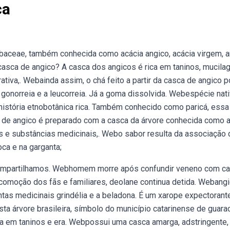
ça
baceae, também conhecida como acácia angico, acácia virgem, 
casca de angico? A casca dos angicos é rica em taninos, mucila
tiva,. Webainda assim, o chá feito a partir da casca de angico 
a gonorreia e a leucorreia. Já a goma dissolvida. Webespécie nat
 história etnobotânica rica. Também conhecido como paricá, essa
 de angico é preparado com a casca da árvore conhecida como 
tes e substâncias medicinais,. Webo sabor resulta da associação 
ca e na garganta;
 compartilhamos. Webhomem morre após confundir veneno com c
moção dos fãs e familiares, deolane continua detida. Webangi
tas medicinais grindélia e a beladona. É um xarope expectorant
ta árvore brasileira, símbolo do município catarinense de guarac
rica em taninos e era. Webpossui uma casca amarga, adstringente,