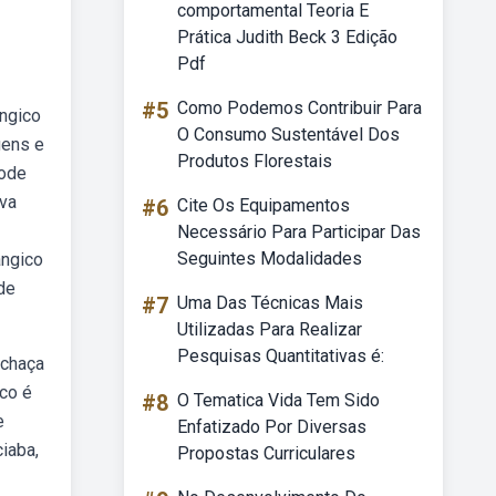
comportamental Teoria E
Prática Judith Beck 3 Edição
Pdf
#5
Como Podemos Contribuir Para
angico
O Consumo Sustentável Dos
gens e
Produtos Florestais
pode
iva
#6
Cite Os Equipamentos
Necessário Para Participar Das
Seguintes Modalidades
angico
de
#7
Uma Das Técnicas Mais
Utilizadas Para Realizar
Pesquisas Quantitativas é:
achaça
co é
#8
O Tematica Vida Tem Sido
e
Enfatizado Por Diversas
iaba,
Propostas Curriculares