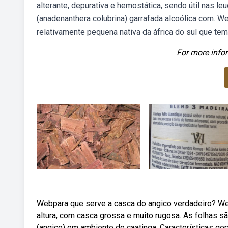
alterante, depurativa e hemostática, sendo útil nas leu
(anadenanthera colubrina) garrafada alcoólica com. We
relativamente pequena nativa da áfrica do sul que tem
For more infor
Webpara que serve a casca do angico verdadeiro? We
altura, com casca grossa e muito rugosa. As folhas 
(angico) em ambiente de caatinga. Características gera