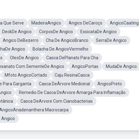
a Que Serve
MadeiraAngico
Angico DeCaroço
AngicoCaating
DeckDe Angico
CorposDe Angico
ExsicataDe Angico
Angico DeBezerro
Cha De AngicoBranco
SerraDe Angico
lhaDe Angico
Bolacha De AngicoVermelho
ns
OleoDe Angico
Casca DePlanats Para Cha
esanato Com SementeDe Angico
AngicoPortas
MudaDe Angico
Mfoto AngicoCortado
Caju ResinaCasca
e Para Garganta
Casca DeÁrvore Medicinal
AngicoPreto
Angico
Remedio De Casca DeArvore Amarga Para Inflamação
otânica
Casca DeArvore Com Cianobacterias
AngicoAnadenanthera Macrocarpa
 Angico