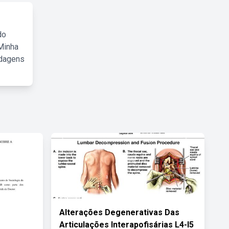
do
Minha
rdagens
Alterações Degenerativas Das
Articulações Interapofisárias L4-l5