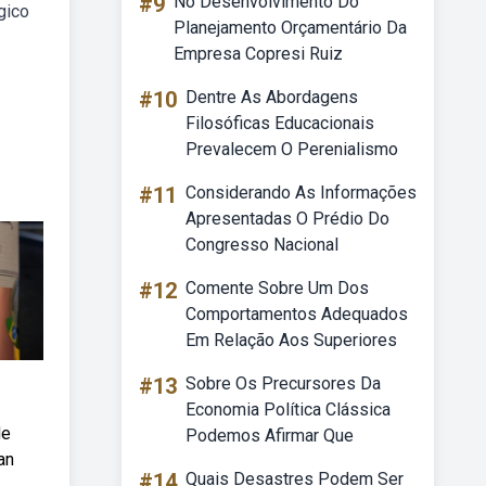
#9
No Desenvolvimento Do
gico
Planejamento Orçamentário Da
Empresa Copresi Ruiz
#10
Dentre As Abordagens
Filosóficas Educacionais
Prevalecem O Perenialismo
#11
Considerando As Informações
Apresentadas O Prédio Do
Congresso Nacional
#12
Comente Sobre Um Dos
Comportamentos Adequados
Em Relação Aos Superiores
#13
Sobre Os Precursores Da
Economia Política Clássica
de
Podemos Afirmar Que
an
#14
Quais Desastres Podem Ser